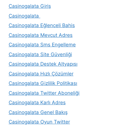
Casinogalata Giriş
Casinogalata
Casinogalata Eğlenceli Bahis
Casinogalata Mevcut Adres
Casinogalata Sms Engelleme
Casinogalata Site Güvenliği
Casinogalata Destek Altyapısı
Casinogalata Hızlı Çözümler
Casinogalata Gizlilik Politikası
Casinogalata Twitter Aboneliği
Casinogalata Karlı Adres
Casinogalata Genel Bakış
Casinogalata Oyun Twitter