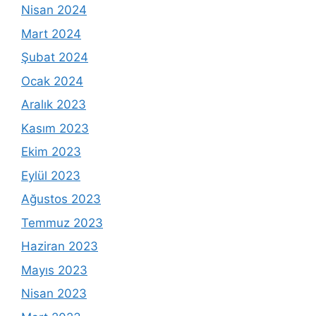
Nisan 2024
Mart 2024
Şubat 2024
Ocak 2024
Aralık 2023
Kasım 2023
Ekim 2023
Eylül 2023
Ağustos 2023
Temmuz 2023
Haziran 2023
Mayıs 2023
Nisan 2023