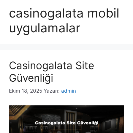
casinogalata mobil
uygulamalar
Casinogalata Site
Güvenliği
Ekim 18, 2025
Yazarı:
admin