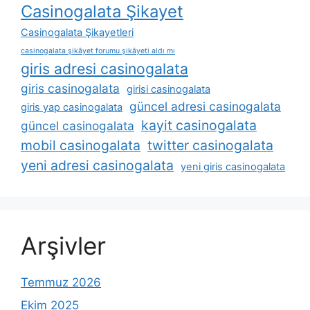
Casinogalata Şikayet
Casinogalata Şikayetleri
casinogalata şikâyet forumu şikâyeti aldı mı
giris adresi casinogalata
giris casinogalata
girisi casinogalata
güncel adresi casinogalata
giris yap casinogalata
kayit casinogalata
güncel casinogalata
mobil casinogalata
twitter casinogalata
yeni adresi casinogalata
yeni giris casinogalata
Arşivler
Temmuz 2026
Ekim 2025