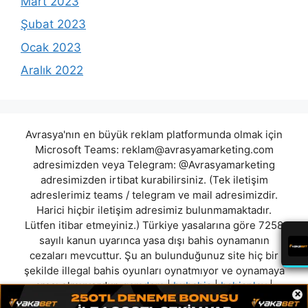
Mart 2023
Şubat 2023
Ocak 2023
Aralık 2022
Avrasya'nın en büyük reklam platformunda olmak için
Microsoft Teams:
reklam@avrasyamarketing.com
adresimizden veya Telegram: @Avrasyamarketing
adresimizden irtibat kurabilirsiniz. (Tek iletişim
adreslerimiz teams / telegram ve mail adresimizdir.
Harici hiçbir iletişim adresimiz bulunmamaktadır.
Lütfen itibar etmeyiniz.) Türkiye yasalarına göre 7258
sayılı kanun uyarınca yasa dışı bahis oynamanın
cezaları mevcuttur. Şu an bulunduğunuz site hiç bir
şekilde illegal bahis oyunları oynatmıyor ve oynamaya
aracı olmuyordur.
gamdom
|
bubahis
|
bahisplay
|
×
maxwin
|
alibahis
|
betove
|
youcas
|
seabahis