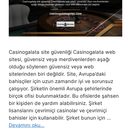
Casinogalata site güvenliği Casinogalata web
sitesi, güvensiz veya merdivenlerden aşağı
olduğu söylenen güvensiz veya web
sitelerinden biri değildir. Site, Avrupa’daki
bahisçiler için uzun zamandır iyi ve sorunsuz
çalışıyor. Şirketin önemli Avrupa şehirlerinde
birçok ofisi bulunmaktadır. Bu ofislerde şahsen
bir kişiden de yardım alabilirsiniz. Şirket
lisanslarını çevrimiçi casinolar ve çevrimiçi
bahisler için kullanabilir. Şirket bunun için …
Devamını oku…