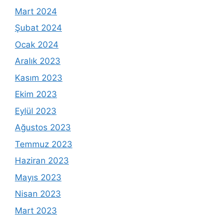
Mart 2024
Şubat 2024
Ocak 2024
Aralık 2023
Kasım 2023
Ekim 2023
Eylül 2023
Ağustos 2023
Temmuz 2023
Haziran 2023
Mayıs 2023
Nisan 2023
Mart 2023