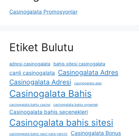
Casinogalata Promosyonlar
Etiket Bulutu
adresi casinogalata
bahis sitesi casinogalata
Casinogalata Adres
canli casinogalata
Casinogalata Adresi
casinogalata alan
Casinogalata Bahis
casinogalata bahis casino
casinogalata bahis oynamak
Casinogalata bahis seçenekleri
Casinogalata bahis sitesi
Casinogalata Bonus
casinogalata bahsi nasıl para yatırılır