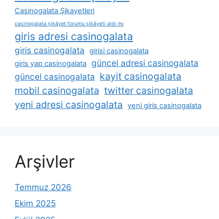
Casinogalata Şikayetleri
casinogalata şikâyet forumu şikâyeti aldı mı
giris adresi casinogalata
giris casinogalata
girisi casinogalata
güncel adresi casinogalata
giris yap casinogalata
kayit casinogalata
güncel casinogalata
mobil casinogalata
twitter casinogalata
yeni adresi casinogalata
yeni giris casinogalata
Arşivler
Temmuz 2026
Ekim 2025