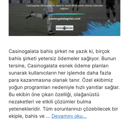
Casinogalata bahis şirket ne yazık ki, birçok
bahis şirketi yetersiz ödemeler sağlıyor. Bunun
tersine, Casinogalata esnek ödeme planları
sunarak kullanıcıların her işlemde daha fazla
para kazanmasına olanak tanır. Özel ekibimiz
yoğun programları nedeniyle hızlı yanıtlar sağlar.
Bu ekibin öne çıkan özelliği, olağanüstü
nezaketleri ve etkili çözümler bulma
yetenekleridir. Tüm sorunlarınızı çözebilecek bir
ekiple, bahis ve …
Devamını oku…