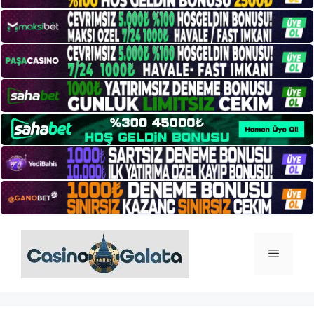
İçeriğe
atla
Menü