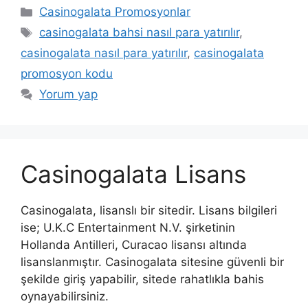
Kategoriler
Casinogalata Promosyonlar
Etiketler
casinogalata bahsi nasıl para yatırılır
,
casinogalata nasıl para yatırılır
,
casinogalata
promosyon kodu
Yorum yap
Casinogalata Lisans
Casinogalata, lisanslı bir sitedir. Lisans bilgileri
ise; U.K.C Entertainment N.V. şirketinin
Hollanda Antilleri, Curacao lisansı altında
lisanslanmıştır. Casinogalata sitesine güvenli bir
şekilde giriş yapabilir, sitede rahatlıkla bahis
oynayabilirsiniz.