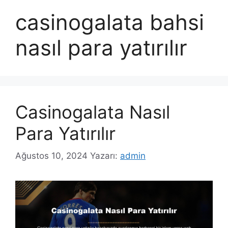
casinogalata bahsi
nasıl para yatırılır
Casinogalata Nasıl
Para Yatırılır
Ağustos 10, 2024
Yazarı:
admin