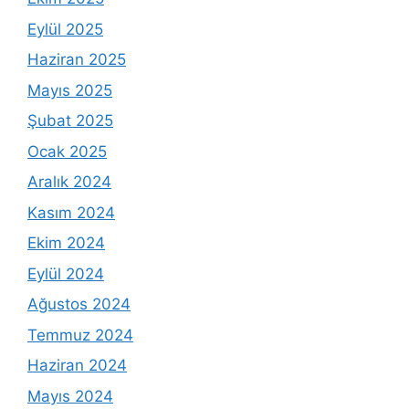
Eylül 2025
Haziran 2025
Mayıs 2025
Şubat 2025
Ocak 2025
Aralık 2024
Kasım 2024
Ekim 2024
Eylül 2024
Ağustos 2024
Temmuz 2024
Haziran 2024
Mayıs 2024