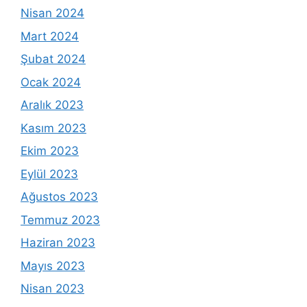
Nisan 2024
Mart 2024
Şubat 2024
Ocak 2024
Aralık 2023
Kasım 2023
Ekim 2023
Eylül 2023
Ağustos 2023
Temmuz 2023
Haziran 2023
Mayıs 2023
Nisan 2023