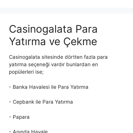
Casinogalata Para
Yatırma ve Çekme
Casinogalata sitesinde dörtten fazla para
yatırma seçeneği vardır bunlardan en
popülerleri ise;
- Banka Havalesi ile Para Yatırma
- Cepbank ile Para Yatırma
- Papara
- Anında Havale