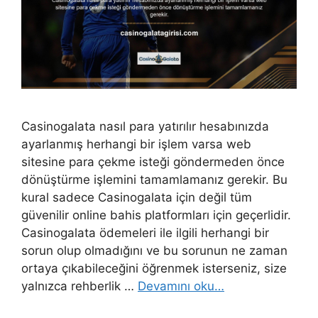
Casinogalata nasıl para yatırılır hesabınızda
ayarlanmış herhangi bir işlem varsa web
sitesine para çekme isteği göndermeden önce
dönüştürme işlemini tamamlamanız gerekir. Bu
kural sadece Casinogalata için değil tüm
güvenilir online bahis platformları için geçerlidir.
Casinogalata ödemeleri ile ilgili herhangi bir
sorun olup olmadığını ve bu sorunun ne zaman
ortaya çıkabileceğini öğrenmek isterseniz, size
yalnızca rehberlik …
Devamını oku…