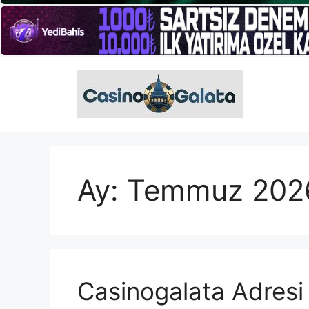
İçeriğe
atla
Ay:
Temmuz 202
Casinogalata Adresi