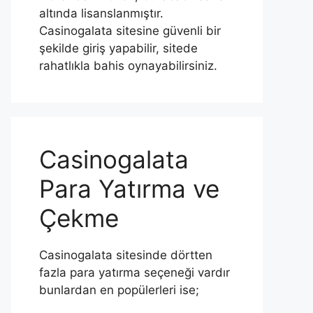
altında lisanslanmıştır.
Casinogalata sitesine güvenli bir
şekilde giriş yapabilir, sitede
rahatlıkla bahis oynayabilirsiniz.
Casinogalata
Para Yatırma ve
Çekme
Casinogalata sitesinde dörtten
fazla para yatırma seçeneği vardır
bunlardan en popülerleri ise;