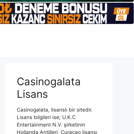
Casinogalata
Lisans
Casinogalata, lisanslı bir sitedir.
Lisans bilgileri ise; U.K.C
Entertainment N.V. şirketinin
Hollanda Antilleri, Curacao lisansı