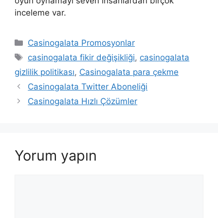
oyun oynamayı seven insanlardan birçok
inceleme var.
Kategoriler
Casinogalata Promosyonlar
Etiketler
casinogalata fikir değişikliği
,
casinogalata
gizlilik politikası
,
Casinogalata para çekme
Casinogalata Twitter Aboneliği
Casinogalata Hızlı Çözümler
Yorum yapın
Yorum