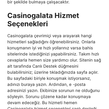
bir şekilde bulmaya çalışacaktır.
Casinogalata Hizmet
Seçenekleri
Casinogalata çevrimiçi veya arayarak hangi
hizmetleri sağladığını öğrenebilirsiniz. Onlarla
konuşmanın iyi ve hızlı yollarınız varsa bahis
sitelerinde istediğinizi yapabilirsiniz. Takım hızlı
cevaplarla hemen size yardımcı olur. Sitenin sağ
alt tarafında Canlı Destek düğmesini
bulabilirsiniz; üzerine tıkladığınızda sayfa açılır.
Bu sayfadaki biriyle konuşmak istiyorsanız,
adınızı buraya yazın. Ardından, e -posta
adresinizi yazın. Ekibinize sorunun ne olduğunu
söyleyin. Sorunu çözene kadar konuşmaya
devam edeceğiz. Bu hizmeti hemen
Casinogalata hizmet seçenekleri
canlı desteği