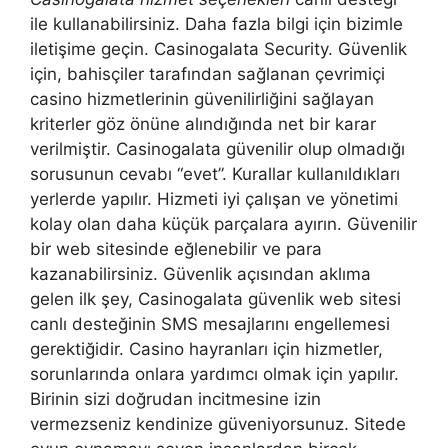
ile kullanabilirsiniz. Daha fazla bilgi için bizimle
iletişime geçin. Casinogalata Security. Güvenlik
için, bahisçiler tarafından sağlanan çevrimiçi
casino hizmetlerinin güvenilirliğini sağlayan
kriterler göz önüne alındığında net bir karar
verilmiştir. Casinogalata güvenilir olup olmadığı
sorusunun cevabı “evet”. Kurallar kullanıldıkları
yerlerde yapılır. Hizmeti iyi çalışan ve yönetimi
kolay olan daha küçük parçalara ayırın. Güvenilir
bir web sitesinde eğlenebilir ve para
kazanabilirsiniz. Güvenlik açısından aklıma
gelen ilk şey, Casinogalata güvenlik web sitesi
canlı desteğinin SMS mesajlarını engellemesi
gerektiğidir. Casino hayranları için hizmetler,
sorunlarında onlara yardımcı olmak için yapılır.
Birinin sizi doğrudan incitmesine izin
vermezseniz kendinize güveniyorsunuz. Sitede