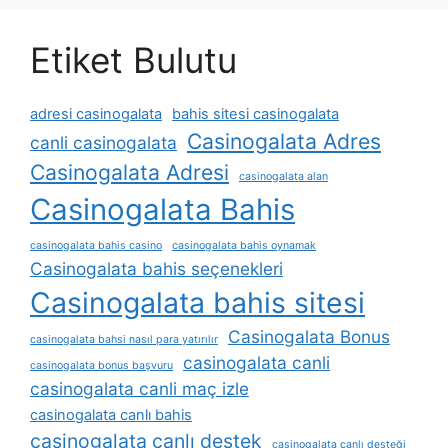
Etiket Bulutu
adresi casinogalata
bahis sitesi casinogalata
Casinogalata Adres
canli casinogalata
Casinogalata Adresi
casinogalata alan
Casinogalata Bahis
casinogalata bahis casino
casinogalata bahis oynamak
Casinogalata bahis seçenekleri
Casinogalata bahis sitesi
Casinogalata Bonus
casinogalata bahsi nasıl para yatırılır
casinogalata canli
casinogalata bonus başvuru
casinogalata canli maç izle
casinogalata canlı bahis
casinogalata canlı destek
casinogalata canlı desteği