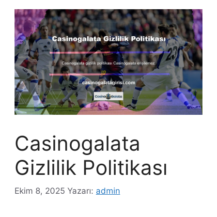
Casinogalata
Gizlilik Politikası
Ekim 8, 2025
Yazarı:
admin