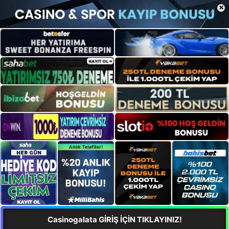
×
Casinogalata GİRİŞ İÇİN TIKLAYINIZ!