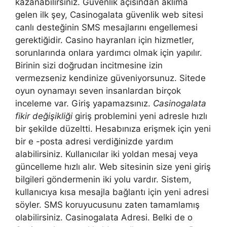
kazanabilirsiniz. Güvenlik açısından aklıma
gelen ilk şey, Casinogalata güvenlik web sitesi
canlı desteğinin SMS mesajlarını engellemesi
gerektiğidir. Casino hayranları için hizmetler,
sorunlarında onlara yardımcı olmak için yapılır.
Birinin sizi doğrudan incitmesine izin
vermezseniz kendinize güveniyorsunuz. Sitede
oyun oynamayı seven insanlardan birçok
inceleme var. Giriş yapamazsınız.
Casinogalata
fikir değişikliği
giriş problemini yeni adresle hızlı
bir şekilde düzeltti. Hesabınıza erişmek için yeni
bir e -posta adresi verdiğinizde yardım
alabilirsiniz. Kullanıcılar iki yoldan mesaj veya
güncelleme hızlı alır. Web sitesinin size yeni giriş
bilgileri göndermenin iki yolu vardır. Sistem,
kullanıcıya kısa mesajla bağlantı için yeni adresi
söyler. SMS koruyucusunu zaten tamamlamış
olabilirsiniz. Casinogalata Adresi. Belki de o