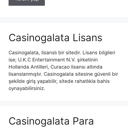
Casinogalata Lisans
Casinogalata, lisanslı bir sitedir. Lisans bilgileri
ise; U.K.C Entertainment N.V. şirketinin
Hollanda Antilleri, Curacao lisansı altında
lisanslanmıştır. Casinogalata sitesine güvenli bir
şekilde giriş yapabilir, sitede rahatlıkla bahis
oynayabilirsiniz.
Casinogalata Para