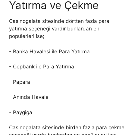
Yatırma ve Çekme
Casinogalata sitesinde dörtten fazla para
yatırma seçeneği vardır bunlardan en
popülerleri ise;
- Banka Havalesi ile Para Yatırma
- Cepbank ile Para Yatırma
- Papara
- Anında Havale
- Paygiga
Casinogalata sitesinde birden fazla para çekme