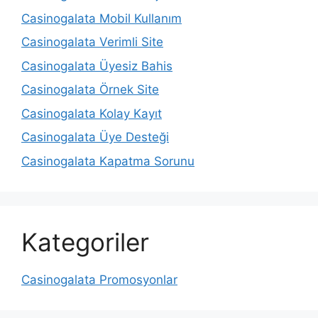
Casinogalata Mobil Kullanım
Casinogalata Verimli Site
Casinogalata Üyesiz Bahis
Casinogalata Örnek Site
Casinogalata Kolay Kayıt
Casinogalata Üye Desteği
Casinogalata Kapatma Sorunu
Kategoriler
Casinogalata Promosyonlar