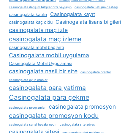
casinogalata i̇letişim bilgilerinizi paylaşın
casinogalata i̇letişim desteği
Casinogalata kayıt
casinogalata katılın
Casinogalata lisans bilgileri
casinogalata kaç oldu
casinogalata maç izle
casinogalata maç izleme
casinogalata mobil bağlantı
Casinogalata mobil uygulama
Casinogalata Mobil Uygulaması
casinogalata nasil bir site
casinogalata oranlar
casinogalata oyun oranlar
casinogalata para yatirma
Casinogalata para çekme
casinogalata promosyon
casinogalata programlar
casinogalata promosyon kodu
casinogalata sanal hesabı nedir
casinogalata site adres
casinogalata sitesi
casinogalata slot makinaları