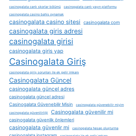
casinogalata canlı skorlar bölümü
casinogalata canlı yayın platformu
casinogalata casino bahis oynamak
casinogalata casino sitesi
casinogalata com
casinogalata giris adresi
casinogalata girisi
casinogalata giris yap
Casinogalata Giriş
casinogalata giriş sorunları ile ek gelir imkanı
Casinogalata Güncel
casinogalata güncel adres
casinogalata güncel adresi
Casinogalata Güvenebilir Misin
casinogalata güvenebilir miyim
Casinogalata güvenilir mi
casinogalata güvenilirliği
casinogalata güvenlik önlemleri
casinogalata güvenlir mi
casinogalata hesap oluşturma
casinogalata instagram
casinogalata i̇le ek gelir i̇mkanı