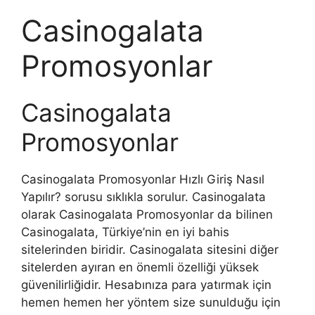
Casinogalata
Promosyonlar
Casinogalata
Promosyonlar
Casinogalata Promosyonlar Hızlı Giriş Nasıl
Yapılır? sorusu sıklıkla sorulur. Casinogalata
olarak Casinogalata Promosyonlar da bilinen
Casinogalata, Türkiye’nin en iyi bahis
sitelerinden biridir. Casinogalata sitesini diğer
sitelerden ayıran en önemli özelliği yüksek
güvenilirliğidir. Hesabınıza para yatırmak için
hemen hemen her yöntem size sunulduğu için