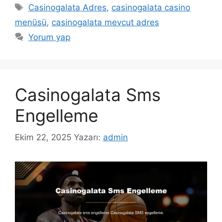
Etiketler
Casinogalata Adres
,
casinogalata casino
menüsü
,
casinogalata mevcut adres
Yorum yap
Casinogalata Sms
Engelleme
Ekim 22, 2025
Yazarı:
admin