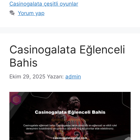
Casinogalata çeşitli oyunlar
Yorum yap
Casinogalata Eğlenceli
Bahis
Ekim 29, 2025
Yazarı:
admin