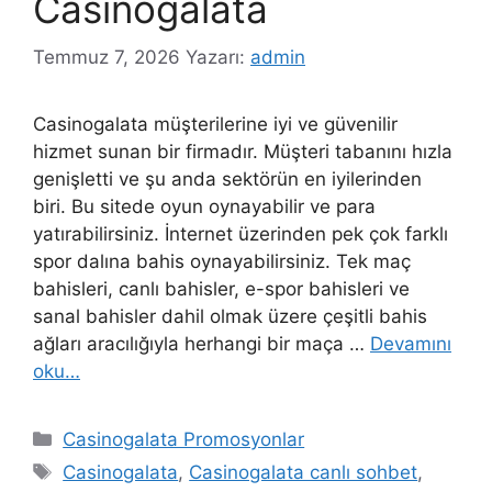
Casinogalata
Temmuz 7, 2026
Yazarı:
admin
Casinogalata müşterilerine iyi ve güvenilir
hizmet sunan bir firmadır. Müşteri tabanını hızla
genişletti ve şu anda sektörün en iyilerinden
biri. Bu sitede oyun oynayabilir ve para
yatırabilirsiniz. İnternet üzerinden pek çok farklı
spor dalına bahis oynayabilirsiniz. Tek maç
bahisleri, canlı bahisler, e-spor bahisleri ve
sanal bahisler dahil olmak üzere çeşitli bahis
ağları aracılığıyla herhangi bir maça …
Devamını
oku…
Kategoriler
Casinogalata Promosyonlar
Etiketler
Casinogalata
,
Casinogalata canlı sohbet
,