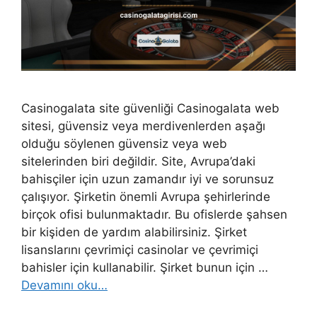
Casinogalata site güvenliği Casinogalata web
sitesi, güvensiz veya merdivenlerden aşağı
olduğu söylenen güvensiz veya web
sitelerinden biri değildir. Site, Avrupa’daki
bahisçiler için uzun zamandır iyi ve sorunsuz
çalışıyor. Şirketin önemli Avrupa şehirlerinde
birçok ofisi bulunmaktadır. Bu ofislerde şahsen
bir kişiden de yardım alabilirsiniz. Şirket
lisanslarını çevrimiçi casinolar ve çevrimiçi
bahisler için kullanabilir. Şirket bunun için …
Devamını oku…