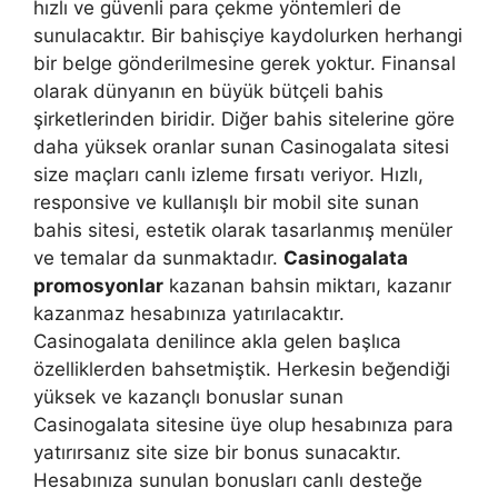
hızlı ve güvenli para çekme yöntemleri de
sunulacaktır. Bir bahisçiye kaydolurken herhangi
bir belge gönderilmesine gerek yoktur. Finansal
olarak dünyanın en büyük bütçeli bahis
şirketlerinden biridir. Diğer bahis sitelerine göre
daha yüksek oranlar sunan Casinogalata sitesi
size maçları canlı izleme fırsatı veriyor. Hızlı,
responsive ve kullanışlı bir mobil site sunan
bahis sitesi, estetik olarak tasarlanmış menüler
ve temalar da sunmaktadır.
Casinogalata
promosyonlar
kazanan bahsin miktarı, kazanır
kazanmaz hesabınıza yatırılacaktır.
Casinogalata denilince akla gelen başlıca
özelliklerden bahsetmiştik. Herkesin beğendiği
yüksek ve kazançlı bonuslar sunan
Casinogalata sitesine üye olup hesabınıza para
yatırırsanız site size bir bonus sunacaktır.
Hesabınıza sunulan bonusları canlı desteğe