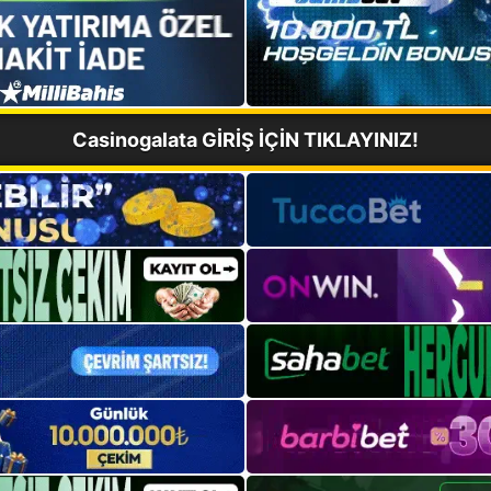
Casinogalata GİRİŞ İÇİN TIKLAYINIZ!