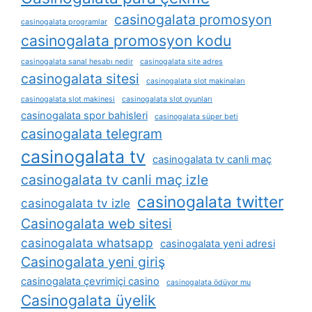
casinogalata promosyon
casinogalata programlar
casinogalata promosyon kodu
casinogalata sanal hesabı nedir
casinogalata site adres
casinogalata sitesi
casinogalata slot makinaları
casinogalata slot makinesi
casinogalata slot oyunları
casinogalata spor bahisleri
casinogalata süper beti
casinogalata telegram
casinogalata tv
casinogalata tv canli maç
casinogalata tv canli maç izle
casinogalata twitter
casinogalata tv izle
Casinogalata web sitesi
casinogalata whatsapp
casinogalata yeni adresi
Casinogalata yeni giriş
casinogalata çevrimiçi casino
casinogalata ödüyor mu
Casinogalata üyelik