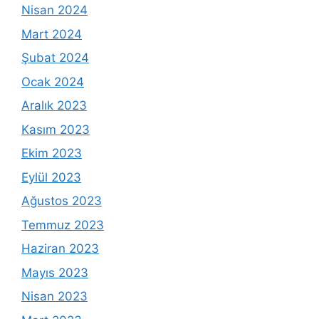
Nisan 2024
Mart 2024
Şubat 2024
Ocak 2024
Aralık 2023
Kasım 2023
Ekim 2023
Eylül 2023
Ağustos 2023
Temmuz 2023
Haziran 2023
Mayıs 2023
Nisan 2023