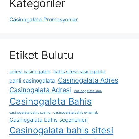
Kategoriler
Casinogalata Promosyonlar
Etiket Bulutu
adresi casinogalata
bahis sitesi casinogalata
Casinogalata Adres
canli casinogalata
Casinogalata Adresi
casinogalata alan
Casinogalata Bahis
casinogalata bahis casino
casinogalata bahis oynamak
Casinogalata bahis seçenekleri
Casinogalata bahis sitesi