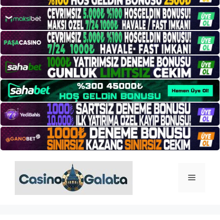
İçeriğe
atla
Menü