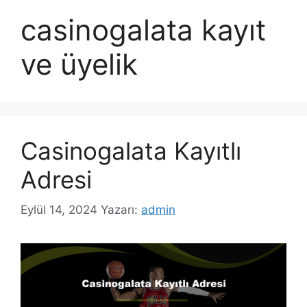
casinogalata kayıt
ve üyelik
Casinogalata Kayıtlı
Adresi
Eylül 14, 2024
Yazarı:
admin