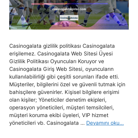
Casinogalata gizlilik politikası Casinogalata
erişilemez. Casinogalata Web Sitesi Üyesi
Gizlilik Politikası Oyuncuları Koruyor ve
Casinogalata Giriş Web Sitesi, oyuncuların
kullanılabilirliği gibi çeşitli sorunları ifade etti.
Müşteriler, bilgilerini özel ve güvenli tutmak için
bahisçilere güvenirler. Kişisel bilgilere erişimi
olan kişiler; Yöneticiler denetim ekipleri,
operasyon yöneticileri, müşteri temsilcileri,
müşteri koruma ekibi üyeleri, VIP hizmet
yöneticileri vb. Casinogalata …
Devamını oku…