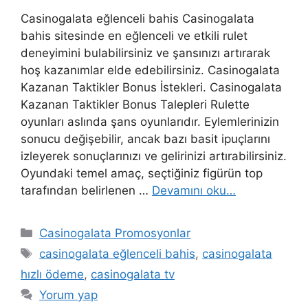
Casinogalata eğlenceli bahis Casinogalata
bahis sitesinde en eğlenceli ve etkili rulet
deneyimini bulabilirsiniz ve şansınızı artırarak
hoş kazanımlar elde edebilirsiniz. Casinogalata
Kazanan Taktikler Bonus İstekleri. Casinogalata
Kazanan Taktikler Bonus Talepleri Rulette
oyunları aslında şans oyunlarıdır. Eylemlerinizin
sonucu değişebilir, ancak bazı basit ipuçlarını
izleyerek sonuçlarınızı ve gelirinizi artırabilirsiniz.
Oyundaki temel amaç, seçtiğiniz figürün top
tarafından belirlenen …
Devamını oku…
Kategoriler
Casinogalata Promosyonlar
Etiketler
casinogalata eğlenceli bahis
,
casinogalata
hızlı ödeme
,
casinogalata tv
Yorum yap