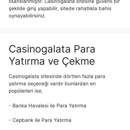
lisanslanmıştır. Casinogalata sitesine güvenli bir
şekilde giriş yapabilir, sitede rahatlıkla bahis
oynayabilirsiniz.
Casinogalata Para
Yatırma ve Çekme
Casinogalata sitesinde dörtten fazla para
yatırma seçeneği vardır bunlardan en
popülerleri ise;
- Banka Havalesi ile Para Yatırma
- Cepbank ile Para Yatırma