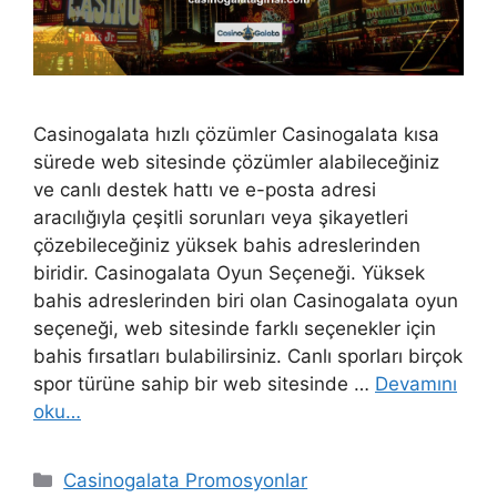
Casinogalata hızlı çözümler Casinogalata kısa
sürede web sitesinde çözümler alabileceğiniz
ve canlı destek hattı ve e-posta adresi
aracılığıyla çeşitli sorunları veya şikayetleri
çözebileceğiniz yüksek bahis adreslerinden
biridir. Casinogalata Oyun Seçeneği. Yüksek
bahis adreslerinden biri olan Casinogalata oyun
seçeneği, web sitesinde farklı seçenekler için
bahis fırsatları bulabilirsiniz. Canlı sporları birçok
spor türüne sahip bir web sitesinde …
Devamını
oku…
Kategoriler
Casinogalata Promosyonlar