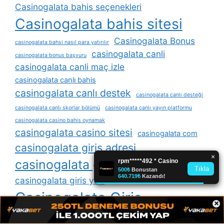
Casinogalata bahis seçenekleri
Casinogalata bahis sitesi
Casinogalata Bonus
casinogalata bahsi nasıl para yatırılır
casinogalata canli
casinogalata bonus başvuru
casinogalata canli maç izle
casinogalata canlı bahis
casinogalata canlı destek
casinogalata canlı desteği
casinogalata canlı skorlar bölümü
casinogalata canlı yayın platformu
casinogalata casino bahis oynamak
casinogalata casino sitesi
casinogalata com
casinogalata giris adresi
casinogalata girisi
casinogalata giris yap
Casinogalata Giriş
×
casinogalata giriş sorunları ile ek gelir imkanı