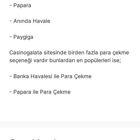
- Papara
- Anında Havale
- Paygiga
Casinogalata sitesinde birden fazla para çekme
seçeneği vardır bunlardan en popülerleri ise;
- Banka Havalesi ile Para Çekme
- Papara ile Para Çekme