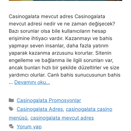
Casinogalata mevcut adres Casinogalata
mevcut adresi nedir ve ne zaman değişecek?
Bazı sorunlar olsa bile kullanıcıların hesap
erişimine ihtiyacı vardır. Kazanmayı ve bahis
yapmayı seven insanlar, daha fazla yatırım
yaparak kazanma arzusunu korurlar. Sitenin
engelleme ve bağlanma ile ilgili sorunları var,
ancak bunları hızlı bir şekilde düzeltirler ve size
yardımcı olurlar. Canlı bahis sunucusunun bahis
…
Devamını oku…
Kategoriler
Casinogalata Promosyonlar
Etiketler
Casinogalata Adres
,
casinogalata casino
menüsü
,
casinogalata mevcut adres
Yorum yap