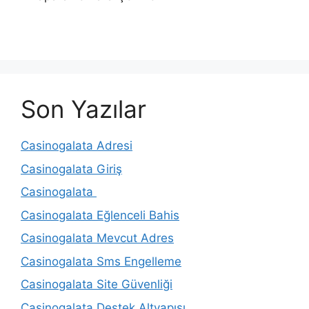
Son Yazılar
Casinogalata Adresi
Casinogalata Giriş
Casinogalata
Casinogalata Eğlenceli Bahis
Casinogalata Mevcut Adres
Casinogalata Sms Engelleme
Casinogalata Site Güvenliği
Casinogalata Destek Altyapısı