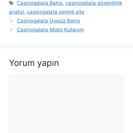
Etiketler
Casinogalata Bahis
,
casinogalata güvenilirlik
analizi
,
casinogalata verimli site
Casinogalata Üyesiz Bahis
Casinogalata Mobil Kullanım
Yorum yapın
Yorum