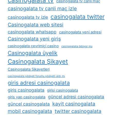
casinogalata tv
casinogalata tv canli maç
casinogalata tv canli maç izle
casinogalata twitter
casinogalata tv izle
Casinogalata web sitesi
casinogalata whatsapp
casinogalata yeni adresi
Casinogalata yeni giriş
casinogalata çevrimiçi casino
casinogalata ödüyor mu
Casinogalata üyelik
Casinogalata Şikayet
Casinogalata Şikayetleri
casinogalata şikâyet forumu şikâyeti aldı mı
giris adresi casinogalata
giris casinogalata
girisi casinogalata
güncel adresi casinogalata
giris yap casinogalata
kayit casinogalata
güncel casinogalata
mobil casinogalata
twitter casinogalata