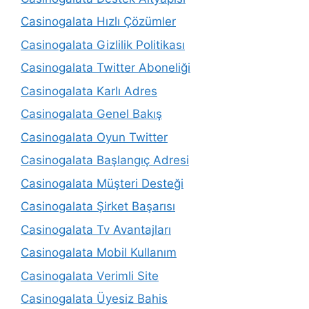
Casinogalata Hızlı Çözümler
Casinogalata Gizlilik Politikası
Casinogalata Twitter Aboneliği
Casinogalata Karlı Adres
Casinogalata Genel Bakış
Casinogalata Oyun Twitter
Casinogalata Başlangıç Adresi
Casinogalata Müşteri Desteği
Casinogalata Şirket Başarısı
Casinogalata Tv Avantajları
Casinogalata Mobil Kullanım
Casinogalata Verimli Site
Casinogalata Üyesiz Bahis