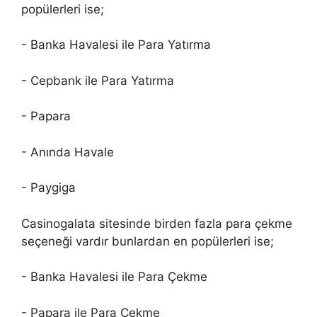
popülerleri ise;
- Banka Havalesi ile Para Yatırma
- Cepbank ile Para Yatırma
- Papara
- Anında Havale
- Paygiga
Casinogalata sitesinde birden fazla para çekme
seçeneği vardır bunlardan en popülerleri ise;
- Banka Havalesi ile Para Çekme
- Papara ile Para Çekme