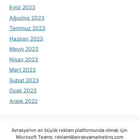
Eylül 2023
Ağustos 2023
Temmuz 2023
Haziran 2023
Mayıs 2023
Nisan 2023
Mart 2023
Şubat 2023
Ocak 2023
Aralık 2022
Avrasya'nın en büyük reklam platformunda olmak için
Microsoft Teams:
reklam@avrasyamarketing.com