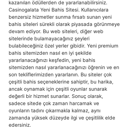
kazanılan ödüllerden de yararlanabilirsiniz.
Casinogalata Yeni Bahis Sitesi. Kullanıcılara
benzersiz hizmetler sunma fırsatı sunan yeni
bahis siteleri sürekli olarak piyasada görünmeye
devam ediyor. Bu web siteleri, diğer web
sitelerinde bulamayacağınız şeyleri
bulabileceğiniz özel yerler gibidir. Yeni premium
bahis sitemizden nasıl en iyi şekilde
yararlanacağınızı keşfedin, yeni bahis
sitemizden nasıl yararlanacağınızı öğrenin ve en
son tekliflerimizden yararlanın. Bu siteler çok
çeşitli bahis seçeneklerine sahiptir, bu harika,
ancak oynamak için çeşitli oyunlar sunarak
değerli bir hizmet sunarlar. Sonuç olarak,
sadece sitede çok zaman harcamak ve
oyunların tadını çıkarmakla kalmaz, aynı
zamanda yüksek düzeyde ilgi ve çeşitlilik elde
edersiniz.