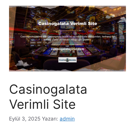
Casinogalata
Verimli Site
Eylül 3, 2025
Yazarı:
admin