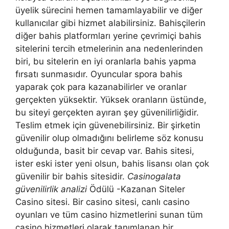
üyelik sürecini hemen tamamlayabilir ve diğer
kullanıcılar gibi hizmet alabilirsiniz. Bahisçilerin
diğer bahis platformları yerine çevrimiçi bahis
sitelerini tercih etmelerinin ana nedenlerinden
biri, bu sitelerin en iyi oranlarla bahis yapma
fırsatı sunmasıdır. Oyuncular spora bahis
yaparak çok para kazanabilirler ve oranlar
gerçekten yüksektir. Yüksek oranların üstünde,
bu siteyi gerçekten ayıran şey güvenilirliğidir.
Teslim etmek için güvenebilirsiniz. Bir şirketin
güvenilir olup olmadığını belirleme söz konusu
olduğunda, basit bir cevap var. Bahis sitesi,
ister eski ister yeni olsun, bahis lisansı olan çok
güvenilir bir bahis sitesidir.
Casinogalata
güvenilirlik analizi
Ödülü -Kazanan Siteler
Casino sitesi. Bir casino sitesi, canlı casino
oyunları ve tüm casino hizmetlerini sunan tüm
casino hizmetleri olarak tanımlanan bir