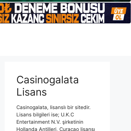
Casinogalata
Lisans
Casinogalata, lisanslı bir sitedir.
Lisans bilgileri ise; U.K.C
Entertainment N.V. şirketinin
Hollanda Antilleri, Curacao lisansı