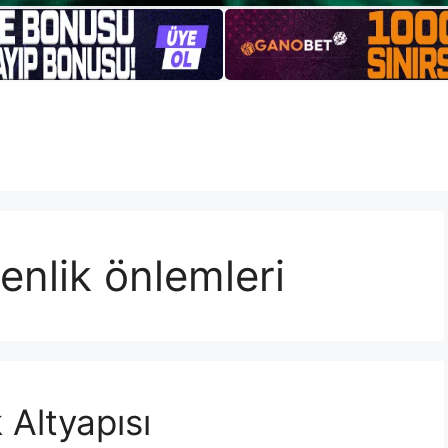
enlik önlemleri
Altyapısı