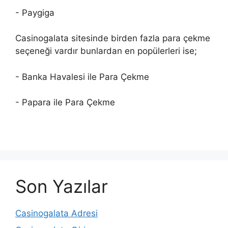
- Paygiga
Casinogalata sitesinde birden fazla para çekme
seçeneği vardır bunlardan en popülerleri ise;
- Banka Havalesi ile Para Çekme
- Papara ile Para Çekme
Son Yazılar
Casinogalata Adresi