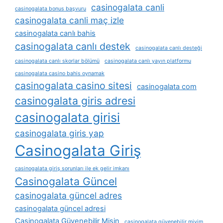
casinogalata canli
casinogalata bonus başvuru
casinogalata canli maç izle
casinogalata canlı bahis
casinogalata canlı destek
casinogalata canlı desteği
casinogalata canlı skorlar bölümü
casinogalata canlı yayın platformu
casinogalata casino bahis oynamak
casinogalata casino sitesi
casinogalata com
casinogalata giris adresi
casinogalata girisi
casinogalata giris yap
Casinogalata Giriş
casinogalata giriş sorunları ile ek gelir imkanı
Casinogalata Güncel
casinogalata güncel adres
casinogalata güncel adresi
Casinogalata Güvenebilir Misin
casinogalata güvenebilir miyim