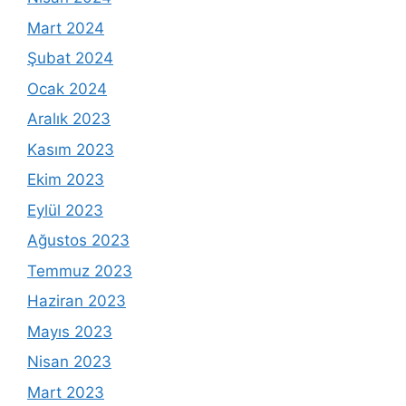
Mart 2024
Şubat 2024
Ocak 2024
Aralık 2023
Kasım 2023
Ekim 2023
Eylül 2023
Ağustos 2023
Temmuz 2023
Haziran 2023
Mayıs 2023
Nisan 2023
Mart 2023