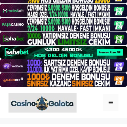
İçeriğe
atla
Menü