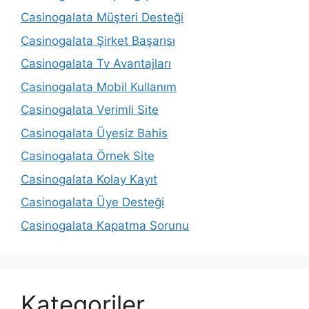
Casinogalata Müşteri Desteği
Casinogalata Şirket Başarısı
Casinogalata Tv Avantajları
Casinogalata Mobil Kullanım
Casinogalata Verimli Site
Casinogalata Üyesiz Bahis
Casinogalata Örnek Site
Casinogalata Kolay Kayıt
Casinogalata Üye Desteği
Casinogalata Kapatma Sorunu
Kategoriler