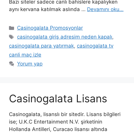
Bazı siteler sadece canlı bahislere kapalıyken
aynı kervana katılmak aslında …
Devamını oku…
Kategoriler
Casinogalata Promosyonlar
Etiketler
casinogalata giriş adresim neden kapalı
,
casinogalata para yatırmak
,
casinogalata tv
canli maç izle
Yorum yap
Casinogalata Lisans
Casinogalata, lisanslı bir sitedir. Lisans bilgileri
ise; U.K.C Entertainment N.V. şirketinin
Hollanda Antilleri, Curacao lisansı altında