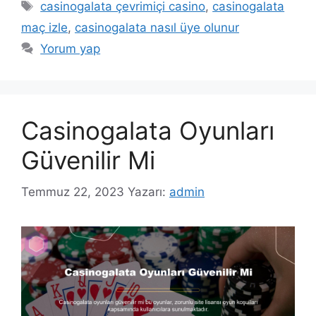
Etiketler
casinogalata çevrimiçi casino
,
casinogalata
maç izle
,
casinogalata nasıl üye olunur
Yorum yap
Casinogalata Oyunları
Güvenilir Mi
Temmuz 22, 2023
Yazarı:
admin