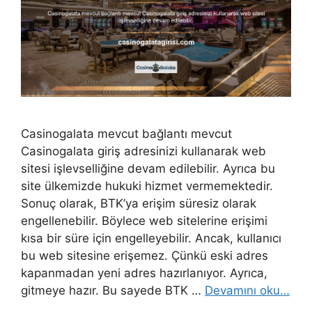
Casinogalata mevcut bağlantı mevcut
Casinogalata giriş adresinizi kullanarak web
sitesi işlevselliğine devam edilebilir. Ayrıca bu
site ülkemizde hukuki hizmet vermemektedir.
Sonuç olarak, BTK’ya erişim süresiz olarak
engellenebilir. Böylece web sitelerine erişimi
kısa bir süre için engelleyebilir. Ancak, kullanıcı
bu web sitesine erişemez. Çünkü eski adres
kapanmadan yeni adres hazırlanıyor. Ayrıca,
gitmeye hazır. Bu sayede BTK …
Devamını oku…