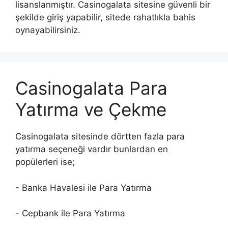
lisanslanmıştır. Casinogalata sitesine güvenli bir
şekilde giriş yapabilir, sitede rahatlıkla bahis
oynayabilirsiniz.
Casinogalata Para
Yatırma ve Çekme
Casinogalata sitesinde dörtten fazla para
yatırma seçeneği vardır bunlardan en
popülerleri ise;
- Banka Havalesi ile Para Yatırma
- Cepbank ile Para Yatırma