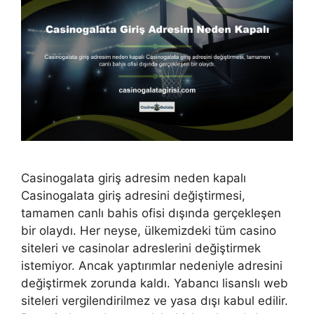
Casinogalata giriş adresim neden kapalı
Casinogalata giriş adresini değiştirmesi,
tamamen canlı bahis ofisi dışında gerçekleşen
bir olaydı. Her neyse, ülkemizdeki tüm casino
siteleri ve casinolar adreslerini değiştirmek
istemiyor. Ancak yaptırımlar nedeniyle adresini
değiştirmek zorunda kaldı. Yabancı lisanslı web
siteleri vergilendirilmez ve yasa dışı kabul edilir.