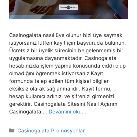
Casinogalata nasıl üye olunur bizi üye saymak
istiyorsanız lütfen kayıt için başvuruda bulunun.
Ücretsiz bir üyelik sürecinin belgelenmemiş bir
uygulamasına dayanmaktadır. Casinogalata
hesabınızda işlem yapma konusunda ciddi olup
olmadığını öğrenmek istiyorsanız Kayıt
formunda talep edilen tüm kişisel bilgiler
eksiksiz olarak sağlanmalıdır. Kayıt formu,
hesap kullanıcı adınızı ve şifrenizi girmenizi
gerektirir. Casinogalata Sitesini Nasıl Açarım
Casinogalata …
Devamını oku…
Kategoriler
Casinogalata Promosyonlar