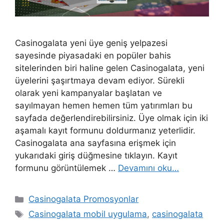
Casinogalata yeni üye geniş yelpazesi
sayesinde piyasadaki en popüler bahis
sitelerinden biri haline gelen Casinogalata, yeni
üyelerini şaşırtmaya devam ediyor. Sürekli
olarak yeni kampanyalar başlatan ve
sayılmayan hemen hemen tüm yatırımları bu
sayfada değerlendirebilirsiniz. Üye olmak için iki
aşamalı kayıt formunu doldurmanız yeterlidir.
Casinogalata ana sayfasına erişmek için
yukarıdaki giriş düğmesine tıklayın. Kayıt
formunu görüntülemek …
Devamını oku…
Kategoriler
Casinogalata Promosyonlar
Etiketler
Casinogalata mobil uygulama
,
casinogalata