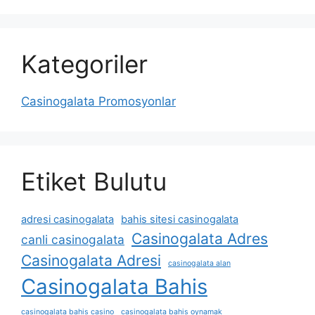
Kategoriler
Casinogalata Promosyonlar
Etiket Bulutu
adresi casinogalata
bahis sitesi casinogalata
Casinogalata Adres
canli casinogalata
Casinogalata Adresi
casinogalata alan
Casinogalata Bahis
casinogalata bahis casino
casinogalata bahis oynamak