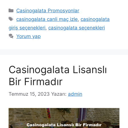
Kategoriler
Casinogalata Promosyonlar
Etiketler
casinogalata canli maç izle
,
casinogalata
giriş seçenekleri
,
casinogalata seçenekleri
Yorum yap
Casinogalata Lisanslı
Bir Firmadır
Temmuz 15, 2023
Yazarı:
admin