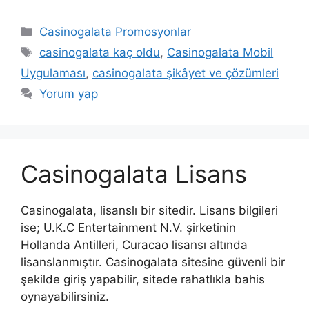
Kategoriler
Casinogalata Promosyonlar
Etiketler
casinogalata kaç oldu
,
Casinogalata Mobil
Uygulaması
,
casinogalata şikâyet ve çözümleri
Yorum yap
Casinogalata Lisans
Casinogalata, lisanslı bir sitedir. Lisans bilgileri
ise; U.K.C Entertainment N.V. şirketinin
Hollanda Antilleri, Curacao lisansı altında
lisanslanmıştır. Casinogalata sitesine güvenli bir
şekilde giriş yapabilir, sitede rahatlıkla bahis
oynayabilirsiniz.