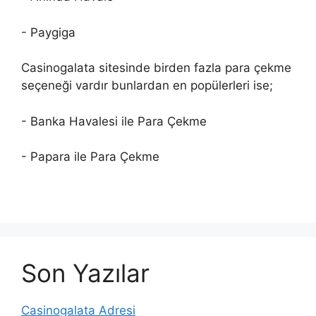
- Paygiga
Casinogalata sitesinde birden fazla para çekme
seçeneği vardır bunlardan en popülerleri ise;
- Banka Havalesi ile Para Çekme
- Papara ile Para Çekme
Son Yazılar
Casinogalata Adresi