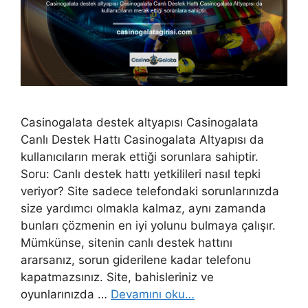
Casinogalata destek altyapısı Casinogalata
Canlı Destek Hattı Casinogalata Altyapısı da
kullanıcıların merak ettiği sorunlara sahiptir.
Soru: Canlı destek hattı yetkilileri nasıl tepki
veriyor? Site sadece telefondaki sorunlarınızda
size yardımcı olmakla kalmaz, aynı zamanda
bunları çözmenin en iyi yolunu bulmaya çalışır.
Mümkünse, sitenin canlı destek hattını
ararsanız, sorun giderilene kadar telefonu
kapatmazsınız. Site, bahisleriniz ve
oyunlarınızda …
Devamını oku…