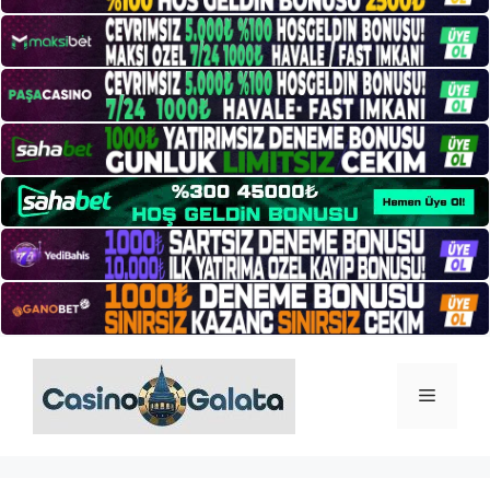
İçeriğe
atla
Menü