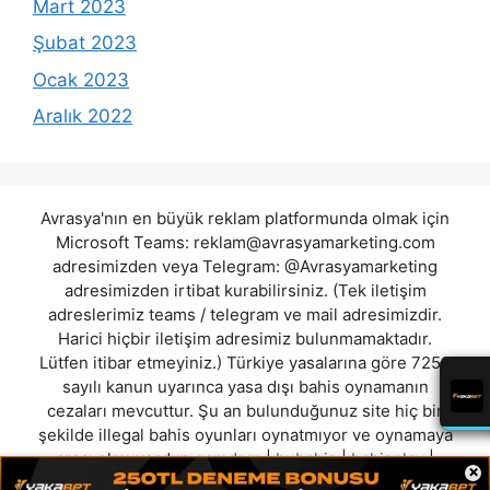
Mart 2023
Şubat 2023
Ocak 2023
Aralık 2022
Avrasya'nın en büyük reklam platformunda olmak için
Microsoft Teams:
reklam@avrasyamarketing.com
adresimizden veya Telegram: @Avrasyamarketing
adresimizden irtibat kurabilirsiniz. (Tek iletişim
adreslerimiz teams / telegram ve mail adresimizdir.
Harici hiçbir iletişim adresimiz bulunmamaktadır.
Lütfen itibar etmeyiniz.) Türkiye yasalarına göre 7258
sayılı kanun uyarınca yasa dışı bahis oynamanın
cezaları mevcuttur. Şu an bulunduğunuz site hiç bir
şekilde illegal bahis oyunları oynatmıyor ve oynamaya
aracı olmuyordur.
gamdom
|
bubahis
|
bahisplay
|
×
maxwin
|
alibahis
|
betove
|
youcas
|
seabahis