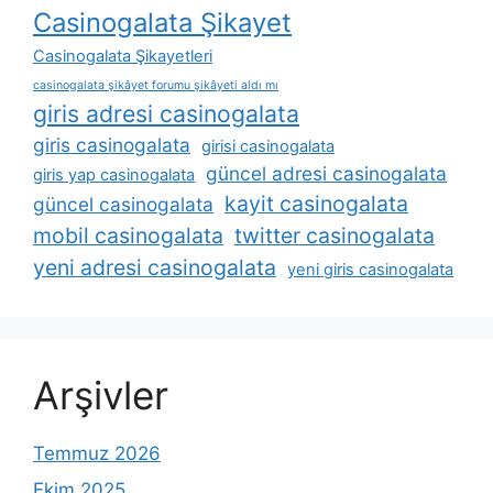
Casinogalata Şikayet
Casinogalata Şikayetleri
casinogalata şikâyet forumu şikâyeti aldı mı
giris adresi casinogalata
giris casinogalata
girisi casinogalata
güncel adresi casinogalata
giris yap casinogalata
kayit casinogalata
güncel casinogalata
mobil casinogalata
twitter casinogalata
yeni adresi casinogalata
yeni giris casinogalata
Arşivler
Temmuz 2026
Ekim 2025