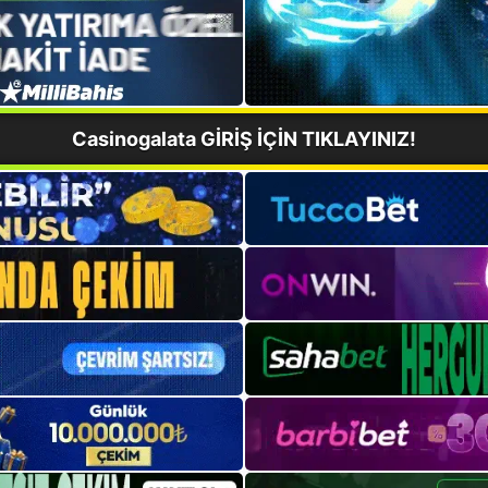
Casinogalata GİRİŞ İÇİN TIKLAYINIZ!