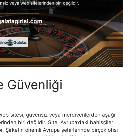
e Güvenliği
 web sitesi, güvensiz veya merdivenlerden aşağı
nden biri değildir. Site, Avrupa’daki bahisçiler
r. Şirketin önemli Avrupa şehirlerinde birçok ofisi