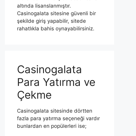
altında lisanslanmıştır.
Casinogalata sitesine güvenli bir
şekilde giriş yapabilir, sitede
rahatlıkla bahis oynayabilirsiniz.
Casinogalata
Para Yatırma ve
Çekme
Casinogalata sitesinde dörtten
fazla para yatırma seçeneği vardır
bunlardan en popülerleri ise;