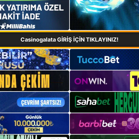
Casinogalata GİRİŞ İÇİN TIKLAYINIZ!