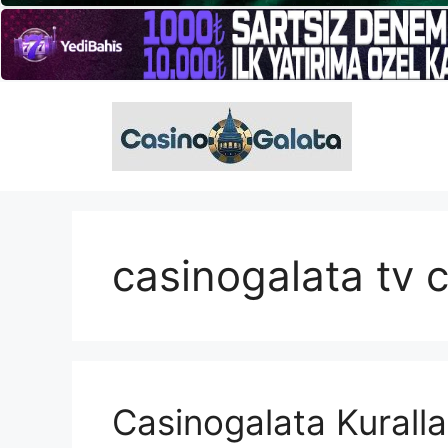
İçeriğe
atla
casinogalata tv 
Casinogalata Kurallar