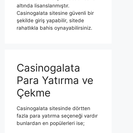
altında lisanslanmıştır.
Casinogalata sitesine güvenli bir
şekilde giriş yapabilir, sitede
rahatlıkla bahis oynayabilirsiniz.
Casinogalata
Para Yatırma ve
Çekme
Casinogalata sitesinde dörtten
fazla para yatırma seçeneği vardır
bunlardan en popülerleri ise;