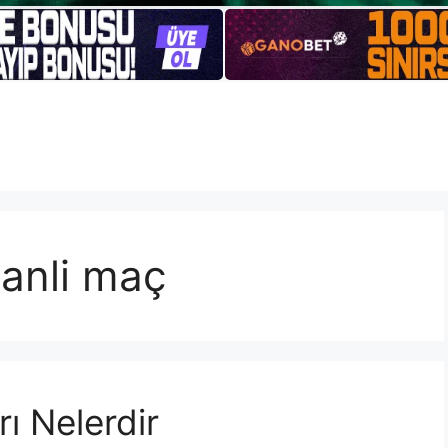
canli maç
ı Nelerdir