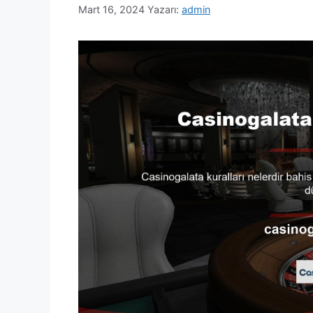
Mart 16, 2024
Yazarı:
admin