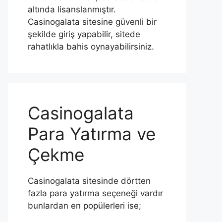
altında lisanslanmıştır.
Casinogalata sitesine güvenli bir
şekilde giriş yapabilir, sitede
rahatlıkla bahis oynayabilirsiniz.
Casinogalata
Para Yatırma ve
Çekme
Casinogalata sitesinde dörtten
fazla para yatırma seçeneği vardır
bunlardan en popülerleri ise;