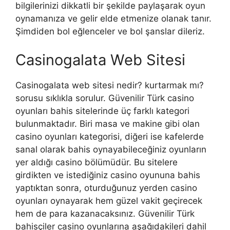
bilgilerinizi dikkatli bir şekilde paylaşarak oyun
oynamanıza ve gelir elde etmenize olanak tanır.
Şimdiden bol eğlenceler ve bol şanslar dileriz.
Casinogalata Web Sitesi
Casinogalata web sitesi nedir? kurtarmak mı?
sorusu sıklıkla sorulur. Güvenilir Türk casino
oyunları bahis sitelerinde üç farklı kategori
bulunmaktadır. Biri masa ve makine gibi olan
casino oyunları kategorisi, diğeri ise kafelerde
sanal olarak bahis oynayabileceğiniz oyunların
yer aldığı casino bölümüdür. Bu sitelere
girdikten ve istediğiniz casino oyununa bahis
yaptıktan sonra, oturduğunuz yerden casino
oyunları oynayarak hem güzel vakit geçirecek
hem de para kazanacaksınız. Güvenilir Türk
bahisçiler casino oyunlarına aşağıdakileri dahil