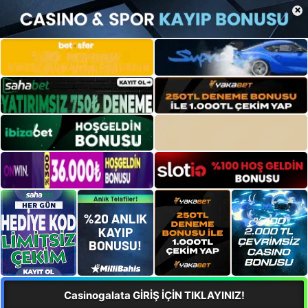
×
Casinogalata GİRİŞ İÇİN TIKLAYINIZ!