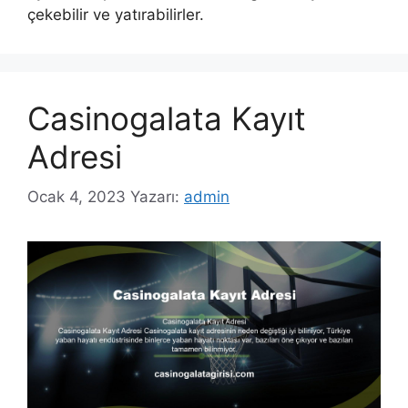
çekebilir ve yatırabilirler.
Casinogalata Kayıt
Adresi
Ocak 4, 2023
Yazarı:
admin