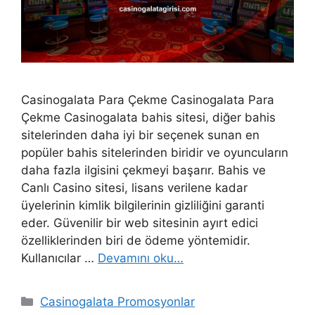
Casinogalata Para Çekme Casinogalata Para
Çekme Casinogalata bahis sitesi, diğer bahis
sitelerinden daha iyi bir seçenek sunan en
popüler bahis sitelerinden biridir ve oyuncuların
daha fazla ilgisini çekmeyi başarır. Bahis ve
Canlı Casino sitesi, lisans verilene kadar
üyelerinin kimlik bilgilerinin gizliliğini garanti
eder. Güvenilir bir web sitesinin ayırt edici
özelliklerinden biri de ödeme yöntemidir.
Kullanıcılar …
Devamını oku…
Kategoriler
Casinogalata Promosyonlar