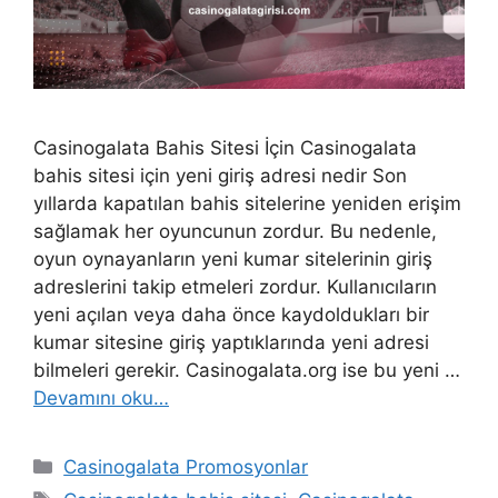
Casinogalata Bahis Sitesi İçin Casinogalata
bahis sitesi için yeni giriş adresi nedir Son
yıllarda kapatılan bahis sitelerine yeniden erişim
sağlamak her oyuncunun zordur. Bu nedenle,
oyun oynayanların yeni kumar sitelerinin giriş
adreslerini takip etmeleri zordur. Kullanıcıların
yeni açılan veya daha önce kaydoldukları bir
kumar sitesine giriş yaptıklarında yeni adresi
bilmeleri gerekir. Casinogalata.org ise bu yeni …
Devamını oku…
Kategoriler
Casinogalata Promosyonlar
Etiketler