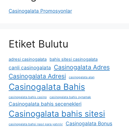
Casinogalata Promosyonlar
Etiket Bulutu
adresi casinogalata
bahis sitesi casinogalata
Casinogalata Adres
canli casinogalata
Casinogalata Adresi
casinogalata alan
Casinogalata Bahis
casinogalata bahis casino
casinogalata bahis oynamak
Casinogalata bahis seçenekleri
Casinogalata bahis sitesi
Casinogalata Bonus
casinogalata bahsi nasıl para yatırılır