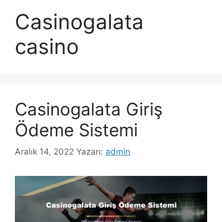
Casinogalata
casino
Casinogalata Giriş
Ödeme Sistemi
Aralık 14, 2022
Yazarı:
admin