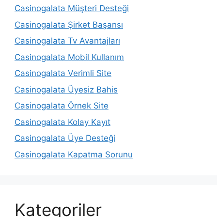
Casinogalata Müşteri Desteği
Casinogalata Şirket Başarısı
Casinogalata Tv Avantajları
Casinogalata Mobil Kullanım
Casinogalata Verimli Site
Casinogalata Üyesiz Bahis
Casinogalata Örnek Site
Casinogalata Kolay Kayıt
Casinogalata Üye Desteği
Casinogalata Kapatma Sorunu
Kategoriler