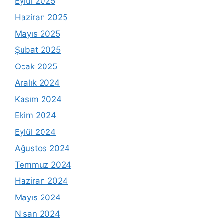
Eylül 2025
Haziran 2025
Mayıs 2025
Şubat 2025
Ocak 2025
Aralık 2024
Kasım 2024
Ekim 2024
Eylül 2024
Ağustos 2024
Temmuz 2024
Haziran 2024
Mayıs 2024
Nisan 2024