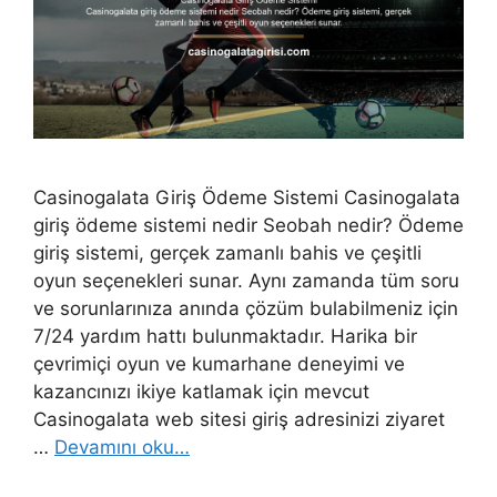
Casinogalata Giriş Ödeme Sistemi Casinogalata
giriş ödeme sistemi nedir Seobah nedir? Ödeme
giriş sistemi, gerçek zamanlı bahis ve çeşitli
oyun seçenekleri sunar. Aynı zamanda tüm soru
ve sorunlarınıza anında çözüm bulabilmeniz için
7/24 yardım hattı bulunmaktadır. Harika bir
çevrimiçi oyun ve kumarhane deneyimi ve
kazancınızı ikiye katlamak için mevcut
Casinogalata web sitesi giriş adresinizi ziyaret
…
Devamını oku…