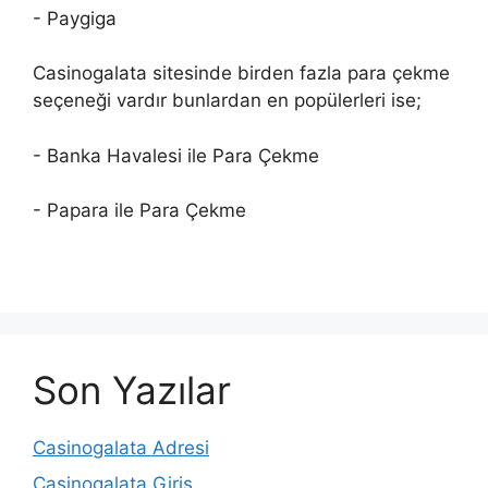
- Paygiga
Casinogalata sitesinde birden fazla para çekme
seçeneği vardır bunlardan en popülerleri ise;
- Banka Havalesi ile Para Çekme
- Papara ile Para Çekme
Son Yazılar
Casinogalata Adresi
Casinogalata Giriş