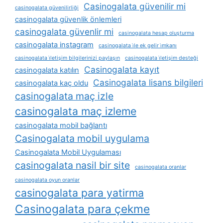
Casinogalata güvenilir mi
casinogalata güvenilirliği
casinogalata güvenlik önlemleri
casinogalata güvenlir mi
casinogalata hesap oluşturma
casinogalata instagram
casinogalata i̇le ek gelir i̇mkanı
casinogalata i̇letişim bilgilerinizi paylaşın
casinogalata i̇letişim desteği
Casinogalata kayıt
casinogalata katılın
Casinogalata lisans bilgileri
casinogalata kaç oldu
casinogalata maç izle
casinogalata maç izleme
casinogalata mobil bağlantı
Casinogalata mobil uygulama
Casinogalata Mobil Uygulaması
casinogalata nasil bir site
casinogalata oranlar
casinogalata oyun oranlar
casinogalata para yatirma
Casinogalata para çekme