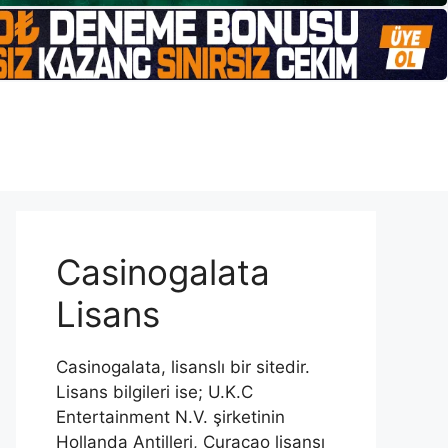
Casinogalata
Lisans
Casinogalata, lisanslı bir sitedir.
Lisans bilgileri ise; U.K.C
Entertainment N.V. şirketinin
Hollanda Antilleri, Curacao lisansı