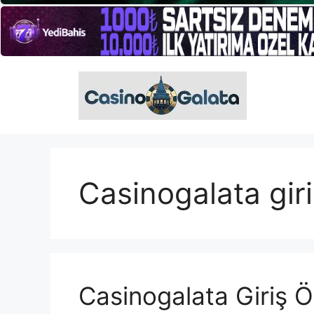
İçeriğe
atla
Casinogalata gir
Casinogalata Giriş 