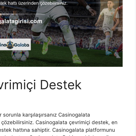
rimiçi Destek
r sorunla karşılaşırsanız Casinogalata
çözebilirsiniz. Casinogalata çevrimiçi destek, en
destek hattına sahiptir. Casinogalata platformunu