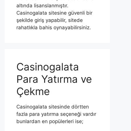
altında lisanslanmıştır.
Casinogalata sitesine güvenli bir
şekilde giriş yapabilir, sitede
rahatlıkla bahis oynayabilirsiniz.
Casinogalata
Para Yatırma ve
Çekme
Casinogalata sitesinde dörtten
fazla para yatırma seçeneği vardır
bunlardan en popülerleri ise;