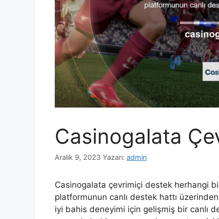
Casinogalata Çev
Aralık 9, 2023
Yazarı:
admin
Casinogalata çevrimiçi destek herhangi bi
platformunun canlı destek hattı üzerinden 
iyi bahis deneyimi için gelişmiş bir canlı 