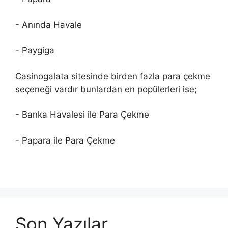
- Anında Havale
- Paygiga
Casinogalata sitesinde birden fazla para çekme
seçeneği vardır bunlardan en popülerleri ise;
- Banka Havalesi ile Para Çekme
- Papara ile Para Çekme
Son Yazılar