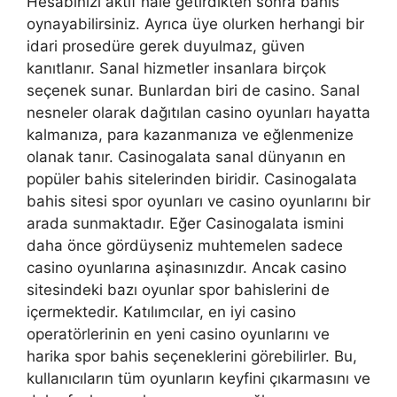
Hesabınızı aktif hale getirdikten sonra bahis
oynayabilirsiniz. Ayrıca üye olurken herhangi bir
idari prosedüre gerek duyulmaz, güven
kanıtlanır. Sanal hizmetler insanlara birçok
seçenek sunar. Bunlardan biri de casino. Sanal
nesneler olarak dağıtılan casino oyunları hayatta
kalmanıza, para kazanmanıza ve eğlenmenize
olanak tanır. Casinogalata sanal dünyanın en
popüler bahis sitelerinden biridir. Casinogalata
bahis sitesi spor oyunları ve casino oyunlarını bir
arada sunmaktadır. Eğer Casinogalata ismini
daha önce gördüyseniz muhtemelen sadece
casino oyunlarına aşinasınızdır. Ancak casino
sitesindeki bazı oyunlar spor bahislerini de
içermektedir. Katılımcılar, en iyi casino
operatörlerinin en yeni casino oyunlarını ve
harika spor bahis seçeneklerini görebilirler. Bu,
kullanıcıların tüm oyunların keyfini çıkarmasını ve