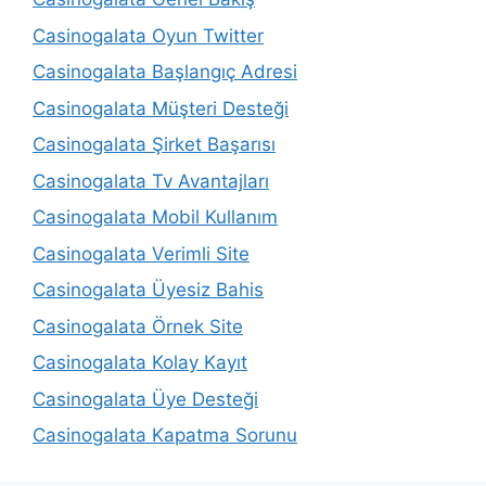
Casinogalata Oyun Twitter
Casinogalata Başlangıç Adresi
Casinogalata Müşteri Desteği
Casinogalata Şirket Başarısı
Casinogalata Tv Avantajları
Casinogalata Mobil Kullanım
Casinogalata Verimli Site
Casinogalata Üyesiz Bahis
Casinogalata Örnek Site
Casinogalata Kolay Kayıt
Casinogalata Üye Desteği
Casinogalata Kapatma Sorunu