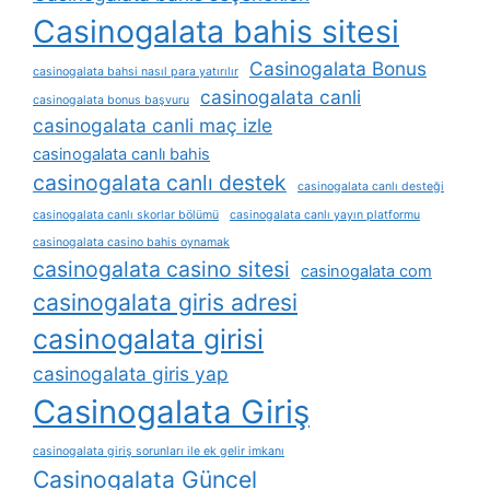
Casinogalata bahis sitesi
Casinogalata Bonus
casinogalata bahsi nasıl para yatırılır
casinogalata canli
casinogalata bonus başvuru
casinogalata canli maç izle
casinogalata canlı bahis
casinogalata canlı destek
casinogalata canlı desteği
casinogalata canlı skorlar bölümü
casinogalata canlı yayın platformu
casinogalata casino bahis oynamak
casinogalata casino sitesi
casinogalata com
casinogalata giris adresi
casinogalata girisi
casinogalata giris yap
Casinogalata Giriş
casinogalata giriş sorunları ile ek gelir imkanı
Casinogalata Güncel