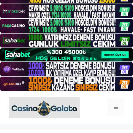
İçeriğe
atla
Menü