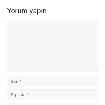
Yorum yapın
Yorum
İsim
E-
posta