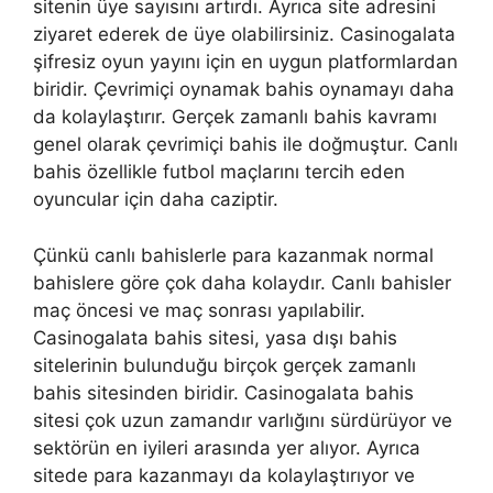
sitenin üye sayısını artırdı. Ayrıca site adresini
ziyaret ederek de üye olabilirsiniz. Casinogalata
şifresiz oyun yayını için en uygun platformlardan
biridir. Çevrimiçi oynamak bahis oynamayı daha
da kolaylaştırır. Gerçek zamanlı bahis kavramı
genel olarak çevrimiçi bahis ile doğmuştur. Canlı
bahis özellikle futbol maçlarını tercih eden
oyuncular için daha caziptir.
Çünkü canlı bahislerle para kazanmak normal
bahislere göre çok daha kolaydır. Canlı bahisler
maç öncesi ve maç sonrası yapılabilir.
Casinogalata bahis sitesi, yasa dışı bahis
sitelerinin bulunduğu birçok gerçek zamanlı
bahis sitesinden biridir. Casinogalata bahis
sitesi çok uzun zamandır varlığını sürdürüyor ve
sektörün en iyileri arasında yer alıyor. Ayrıca
sitede para kazanmayı da kolaylaştırıyor ve