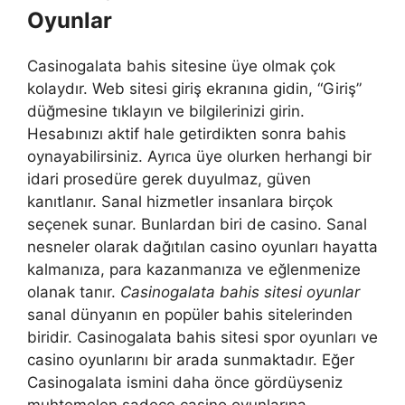
Oyunlar
Casinogalata bahis sitesine üye olmak çok
kolaydır. Web sitesi giriş ekranına gidin, “Giriş”
düğmesine tıklayın ve bilgilerinizi girin.
Hesabınızı aktif hale getirdikten sonra bahis
oynayabilirsiniz. Ayrıca üye olurken herhangi bir
idari prosedüre gerek duyulmaz, güven
kanıtlanır. Sanal hizmetler insanlara birçok
seçenek sunar. Bunlardan biri de casino. Sanal
nesneler olarak dağıtılan casino oyunları hayatta
kalmanıza, para kazanmanıza ve eğlenmenize
olanak tanır.
Casinogalata bahis sitesi oyunlar
sanal dünyanın en popüler bahis sitelerinden
biridir. Casinogalata bahis sitesi spor oyunları ve
casino oyunlarını bir arada sunmaktadır. Eğer
Casinogalata ismini daha önce gördüyseniz