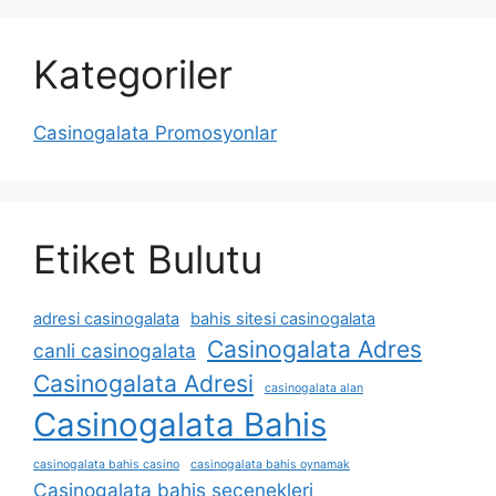
Kategoriler
Casinogalata Promosyonlar
Etiket Bulutu
adresi casinogalata
bahis sitesi casinogalata
Casinogalata Adres
canli casinogalata
Casinogalata Adresi
casinogalata alan
Casinogalata Bahis
casinogalata bahis casino
casinogalata bahis oynamak
Casinogalata bahis seçenekleri