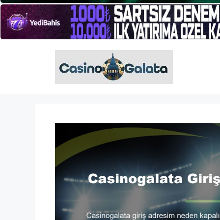
İçeriğe
atla