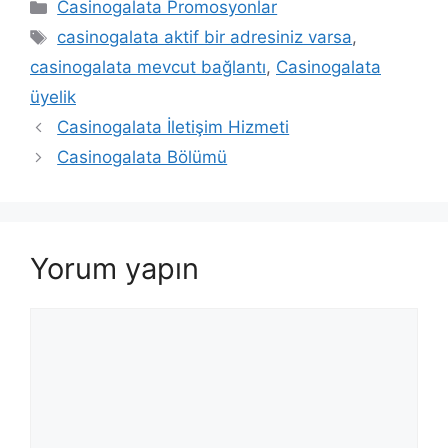
Kategoriler
Casinogalata Promosyonlar
Etiketler
casinogalata aktif bir adresiniz varsa
,
casinogalata mevcut bağlantı
,
Casinogalata
üyelik
Casinogalata İletişim Hizmeti
Casinogalata Bölümü
Yorum yapın
Yorum