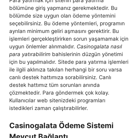
Para yatırmak için sitenin para yatırma
bölümüne giriş yapmanız gerekmektedir. Bu
bölümde size uygun olan ödeme yöntemini
seçebilirsiniz. Bu ödeme yöntemleri, programın
ayrılan minimum geliri aşmasını gerektirir. Bu
işlemleri gerçekleştirirken sorun yaşamamak için
uygun önlemler alınmalıdır.
Casinogalata nasıl
para yatırabilirim
bahislerinin düzgün yönetimi
için bu yapılmalıdır. Sitede para yatırma işlemleri
ile ilgili aklınıza takılan herhangi bir soru varsa
canlı destek hattımıza sorabilirsiniz. Canlı
destek hattımız tüm sorunları anında
çözmektedir. Para göndermek çok kolay.
Kullanıcılar web sitenizdeki programları
istedikleri zaman çalıştırabilirler.
Casinogalata Ödeme Sistemi
Mevcut Bağlantı