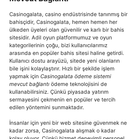
Casinogalata, casino endüstrisinde tanınmış bir
bahisçidir, Casinogalata, hemen hemen her
ülkeden üyeleri olan güvenilir ve karlı bir bahis
sitesidir. Adil oyun platformumuz ve oyun
kategorilerinin çoğu, bizi kullanıcılarımız
arasında en popüler bahis sitesi haline getirdi.
Kullanıcı dostu arayüzü, sitede yeni olanların
bile işini kolaylaştırır. Hızlı bir şekilde işlem
yapmak için
Casinogalata ödeme sistemi
mevcut bağlantı
ödeme teknolojisini de
kullanabilirsiniz. Çünkü piyasada yatırım
sermayesini çekmenin en popüler ve tercih
edilen yöntemini sunmaktadır.
İnsanlar için yeni bir web sitesine güvenmek ne
kadar zorsa, Casinogalata alışmak o kadar
kolay oluyor. Çünkü hizmet deneyimli personel