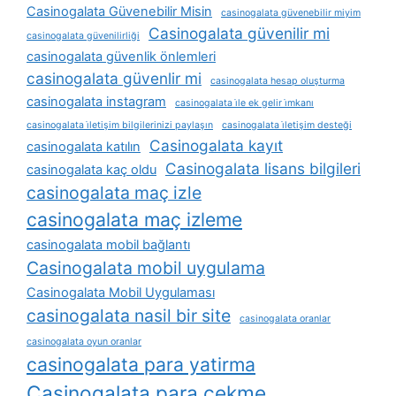
Casinogalata Güvenebilir Misin
casinogalata güvenebilir miyim
Casinogalata güvenilir mi
casinogalata güvenilirliği
casinogalata güvenlik önlemleri
casinogalata güvenlir mi
casinogalata hesap oluşturma
casinogalata instagram
casinogalata i̇le ek gelir i̇mkanı
casinogalata i̇letişim bilgilerinizi paylaşın
casinogalata i̇letişim desteği
Casinogalata kayıt
casinogalata katılın
Casinogalata lisans bilgileri
casinogalata kaç oldu
casinogalata maç izle
casinogalata maç izleme
casinogalata mobil bağlantı
Casinogalata mobil uygulama
Casinogalata Mobil Uygulaması
casinogalata nasil bir site
casinogalata oranlar
casinogalata oyun oranlar
casinogalata para yatirma
Casinogalata para çekme