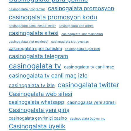
casinogalata promosyon
casinogalata programlar
casinogalata promosyon kodu
casinogalata sanal hesabı nedir
casinogalata site adres
casinogalata sitesi
casinogalata slot makinaları
casinogalata slot makinesi
casinogalata slot oyunları
casinogalata spor bahisleri
casinogalata süper beti
casinogalata telegram
casinogalata tv
casinogalata tv canli maç
casinogalata tv canli maç izle
casinogalata twitter
casinogalata tv izle
Casinogalata web sitesi
casinogalata whatsapp
casinogalata yeni adresi
Casinogalata yeni giriş
casinogalata çevrimiçi casino
casinogalata ödüyor mu
Casinogalata üyelik