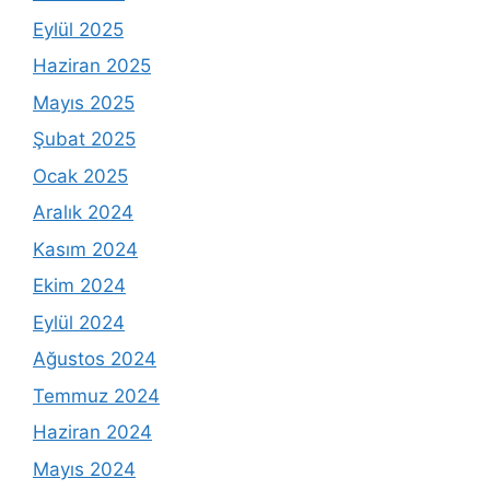
Eylül 2025
Haziran 2025
Mayıs 2025
Şubat 2025
Ocak 2025
Aralık 2024
Kasım 2024
Ekim 2024
Eylül 2024
Ağustos 2024
Temmuz 2024
Haziran 2024
Mayıs 2024