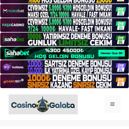
İçeriğe
atla
Menü