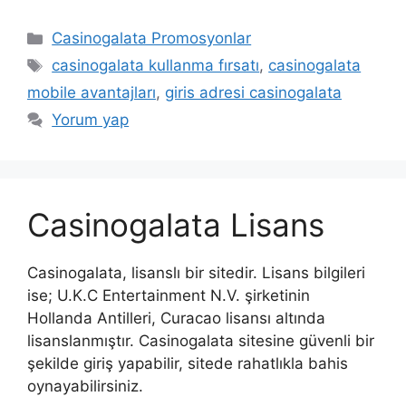
Kategoriler
Casinogalata Promosyonlar
Etiketler
casinogalata kullanma fırsatı
,
casinogalata
mobile avantajları
,
giris adresi casinogalata
Yorum yap
Casinogalata Lisans
Casinogalata, lisanslı bir sitedir. Lisans bilgileri
ise; U.K.C Entertainment N.V. şirketinin
Hollanda Antilleri, Curacao lisansı altında
lisanslanmıştır. Casinogalata sitesine güvenli bir
şekilde giriş yapabilir, sitede rahatlıkla bahis
oynayabilirsiniz.