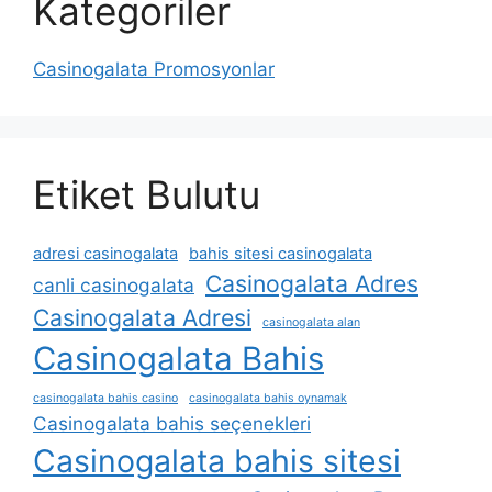
Kategoriler
Casinogalata Promosyonlar
Etiket Bulutu
adresi casinogalata
bahis sitesi casinogalata
Casinogalata Adres
canli casinogalata
Casinogalata Adresi
casinogalata alan
Casinogalata Bahis
casinogalata bahis casino
casinogalata bahis oynamak
Casinogalata bahis seçenekleri
Casinogalata bahis sitesi