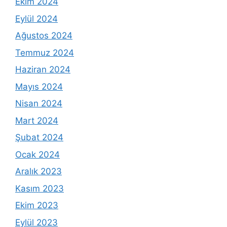
Ekim 2024
Eylül 2024
Ağustos 2024
Temmuz 2024
Haziran 2024
Mayıs 2024
Nisan 2024
Mart 2024
Şubat 2024
Ocak 2024
Aralık 2023
Kasım 2023
Ekim 2023
Eylül 2023