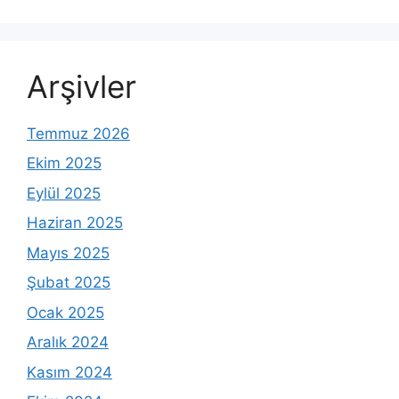
Arşivler
Temmuz 2026
Ekim 2025
Eylül 2025
Haziran 2025
Mayıs 2025
Şubat 2025
Ocak 2025
Aralık 2024
Kasım 2024