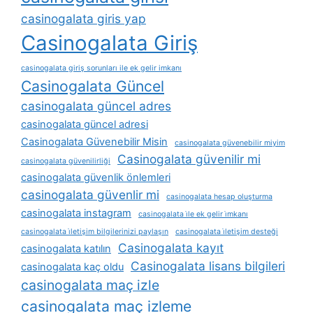
casinogalata giris yap
Casinogalata Giriş
casinogalata giriş sorunları ile ek gelir imkanı
Casinogalata Güncel
casinogalata güncel adres
casinogalata güncel adresi
Casinogalata Güvenebilir Misin
casinogalata güvenebilir miyim
Casinogalata güvenilir mi
casinogalata güvenilirliği
casinogalata güvenlik önlemleri
casinogalata güvenlir mi
casinogalata hesap oluşturma
casinogalata instagram
casinogalata i̇le ek gelir i̇mkanı
casinogalata i̇letişim bilgilerinizi paylaşın
casinogalata i̇letişim desteği
Casinogalata kayıt
casinogalata katılın
Casinogalata lisans bilgileri
casinogalata kaç oldu
casinogalata maç izle
casinogalata maç izleme