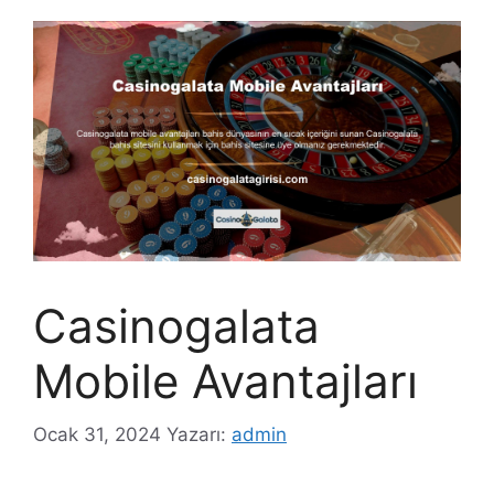
Casinogalata
Mobile Avantajları
Ocak 31, 2024
Yazarı:
admin