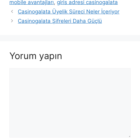
mobile avantajları
,
giris adresi casinogalata
Casinogalata Üyelik Süreci Neler İçeriyor
Casinogalata Şifreleri Daha Güçlü
Yorum yapın
Yorum