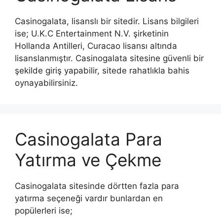
Casinogalata, lisanslı bir sitedir. Lisans bilgileri
ise; U.K.C Entertainment N.V. şirketinin
Hollanda Antilleri, Curacao lisansı altında
lisanslanmıştır. Casinogalata sitesine güvenli bir
şekilde giriş yapabilir, sitede rahatlıkla bahis
oynayabilirsiniz.
Casinogalata Para
Yatırma ve Çekme
Casinogalata sitesinde dörtten fazla para
yatırma seçeneği vardır bunlardan en
popülerleri ise;