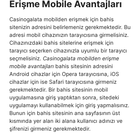
Erişme Mobile Avantajları
Casinogalata mobilden erişmek için bahis
sitenizin adresini belirlemeniz gerekmektedir. Bu
adresi mobil cihazınızın tarayıcısına girmelisiniz.
Cihazınızdaki bahis sitelerine erişmek için
tarayıcı seçerken cihazınızla uyumlu bir tarayıcı
seçmelisiniz.
Casinogalata mobilden erişme
mobile avantajları
bahis sitesinin adresini
Android cihazlar için Opera tarayıcısına, iOS
cihazlar için ise Safari tarayıcısına girmeniz
gerekmektedir. Bir bahis sitesinin mobil
uygulamasına giriş yaptıktan sonra, sitedeki
uygulamayı kullanabilmek için giriş yapmalısınız.
Bunun için bahis sitesinin ana sayfasının üst
kısmında yer alan iki alana kullanıcı adınızı ve
şifrenizi girmeniz gerekmektedir.