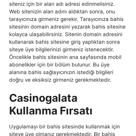
siteniz için bir alan adı adresi edinmelisiniz.
Web sitenizin alan adını aldıktan sonra, onu
tarayıcınıza girmeniz gerekir. Tarayıcınıza bahis
sitesinin domain adresini yazarak bahis sitesine
kolayca ulaşabilirsiniz. Sitenin domain adresini
kullanarak bahis sitesine giriş yaptıktan sonra
siteye üye bilgilerinizi girmeniz istenecektir.
Öncelikle bahis sitesinin ana sayfasında mobil
abonelikler için bir bölüm bulunur. Bu üye
alanına bahis sağlayıcınızın istediği bilgileri
doğru ve eksiksiz girmeniz gerekmektedir.
Casinogalata
Kullanma Fırsatı
Uygulamayı bir bahis sitesinde kullanmak için
siteye üye olmanız gerekmektedir. Bir bahis