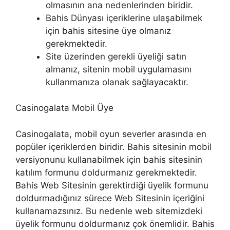
olmasının ana nedenlerinden biridir.
Bahis Dünyası içeriklerine ulaşabilmek
için bahis sitesine üye olmanız
gerekmektedir.
Site üzerinden gerekli üyeliği satın
almanız, sitenin mobil uygulamasını
kullanmanıza olanak sağlayacaktır.
Casinogalata Mobil Üye
Casinogalata, mobil oyun severler arasında en
popüler içeriklerden biridir. Bahis sitesinin mobil
versiyonunu kullanabilmek için bahis sitesinin
katılım formunu doldurmanız gerekmektedir.
Bahis Web Sitesinin gerektirdiği üyelik formunu
doldurmadığınız sürece Web Sitesinin içeriğini
kullanamazsınız. Bu nedenle web sitemizdeki
üyelik formunu doldurmanız çok önemlidir. Bahis