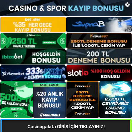
×
Casinogalata GİRİŞ İÇİN TIKLAYINIZ!