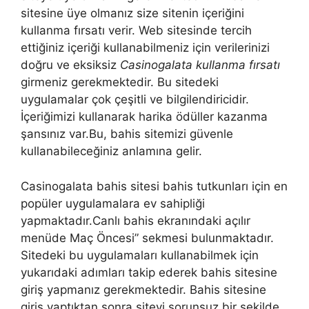
sitesine üye olmanız size sitenin içeriğini
kullanma fırsatı verir. Web sitesinde tercih
ettiğiniz içeriği kullanabilmeniz için verilerinizi
doğru ve eksiksiz
Casinogalata kullanma fırsatı
girmeniz gerekmektedir. Bu sitedeki
uygulamalar çok çeşitli ve bilgilendiricidir.
İçeriğimizi kullanarak harika ödüller kazanma
şansınız var.Bu, bahis sitemizi güvenle
kullanabileceğiniz anlamına gelir.
Casinogalata bahis sitesi bahis tutkunları için en
popüler uygulamalara ev sahipliği
yapmaktadır.Canlı bahis ekranındaki açılır
menüde Maç Öncesi” sekmesi bulunmaktadır.
Sitedeki bu uygulamaları kullanabilmek için
yukarıdaki adımları takip ederek bahis sitesine
giriş yapmanız gerekmektedir. Bahis sitesine
giriş yaptıktan sonra siteyi sorunsuz bir şekilde