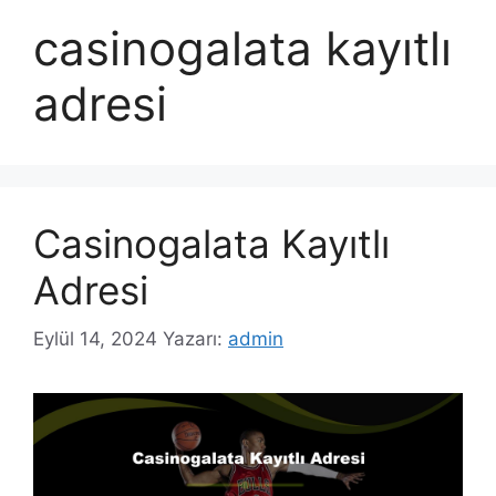
casinogalata kayıtlı
adresi
Casinogalata Kayıtlı
Adresi
Eylül 14, 2024
Yazarı:
admin