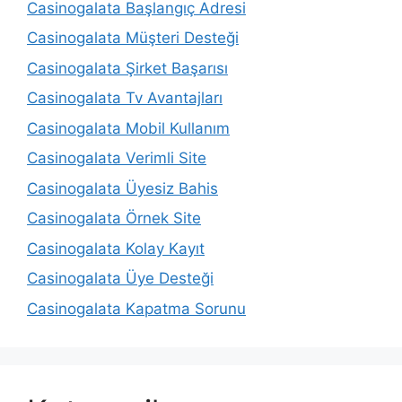
Casinogalata Başlangıç Adresi
Casinogalata Müşteri Desteği
Casinogalata Şirket Başarısı
Casinogalata Tv Avantajları
Casinogalata Mobil Kullanım
Casinogalata Verimli Site
Casinogalata Üyesiz Bahis
Casinogalata Örnek Site
Casinogalata Kolay Kayıt
Casinogalata Üye Desteği
Casinogalata Kapatma Sorunu