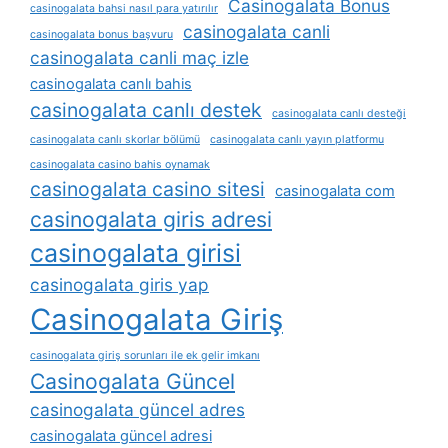
Casinogalata Bonus
casinogalata bahsi nasıl para yatırılır
casinogalata canli
casinogalata bonus başvuru
casinogalata canli maç izle
casinogalata canlı bahis
casinogalata canlı destek
casinogalata canlı desteği
casinogalata canlı skorlar bölümü
casinogalata canlı yayın platformu
casinogalata casino bahis oynamak
casinogalata casino sitesi
casinogalata com
casinogalata giris adresi
casinogalata girisi
casinogalata giris yap
Casinogalata Giriş
casinogalata giriş sorunları ile ek gelir imkanı
Casinogalata Güncel
casinogalata güncel adres
casinogalata güncel adresi