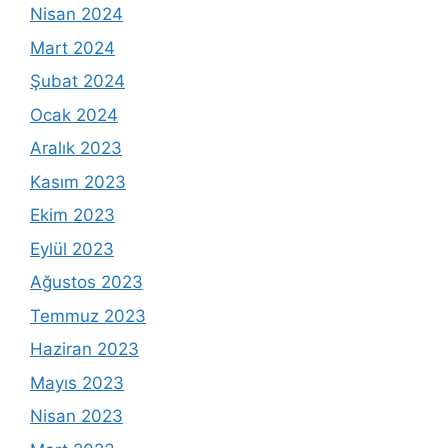
Nisan 2024
Mart 2024
Şubat 2024
Ocak 2024
Aralık 2023
Kasım 2023
Ekim 2023
Eylül 2023
Ağustos 2023
Temmuz 2023
Haziran 2023
Mayıs 2023
Nisan 2023