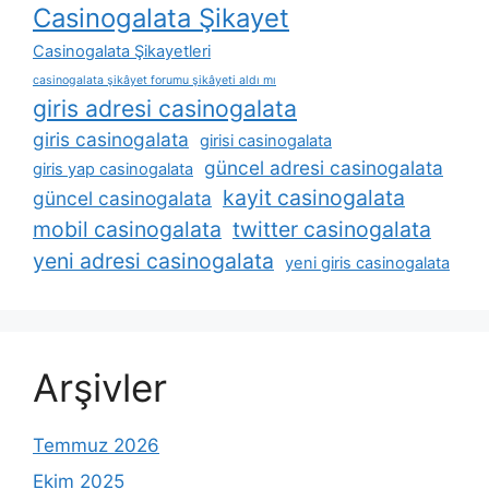
Casinogalata Şikayet
Casinogalata Şikayetleri
casinogalata şikâyet forumu şikâyeti aldı mı
giris adresi casinogalata
giris casinogalata
girisi casinogalata
güncel adresi casinogalata
giris yap casinogalata
kayit casinogalata
güncel casinogalata
mobil casinogalata
twitter casinogalata
yeni adresi casinogalata
yeni giris casinogalata
Arşivler
Temmuz 2026
Ekim 2025