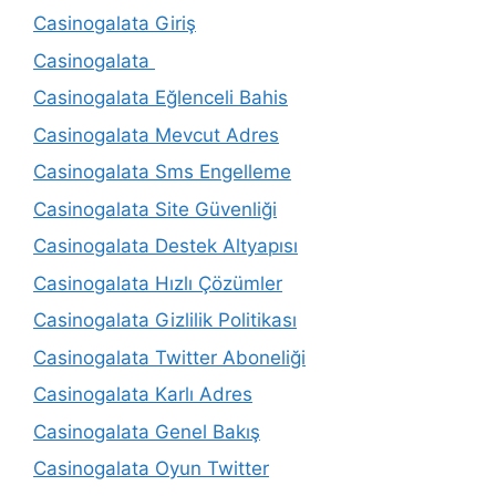
Casinogalata Giriş
Casinogalata
Casinogalata Eğlenceli Bahis
Casinogalata Mevcut Adres
Casinogalata Sms Engelleme
Casinogalata Site Güvenliği
Casinogalata Destek Altyapısı
Casinogalata Hızlı Çözümler
Casinogalata Gizlilik Politikası
Casinogalata Twitter Aboneliği
Casinogalata Karlı Adres
Casinogalata Genel Bakış
Casinogalata Oyun Twitter