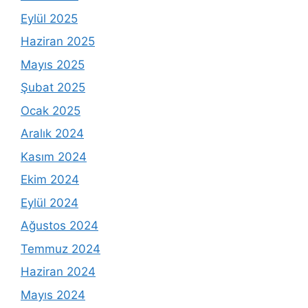
Eylül 2025
Haziran 2025
Mayıs 2025
Şubat 2025
Ocak 2025
Aralık 2024
Kasım 2024
Ekim 2024
Eylül 2024
Ağustos 2024
Temmuz 2024
Haziran 2024
Mayıs 2024