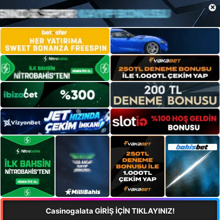
×
Casinogalata GİRİŞ İÇİN TIKLAYINIZ!