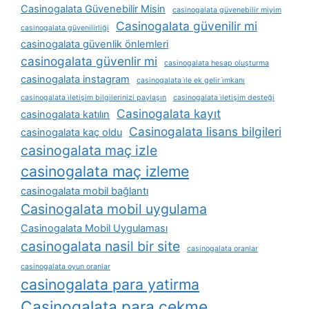
Casinogalata Güvenebilir Misin
casinogalata güvenebilir miyim
Casinogalata güvenilir mi
casinogalata güvenilirliği
casinogalata güvenlik önlemleri
casinogalata güvenlir mi
casinogalata hesap oluşturma
casinogalata instagram
casinogalata i̇le ek gelir i̇mkanı
casinogalata i̇letişim bilgilerinizi paylaşın
casinogalata i̇letişim desteği
Casinogalata kayıt
casinogalata katılın
Casinogalata lisans bilgileri
casinogalata kaç oldu
casinogalata maç izle
casinogalata maç izleme
casinogalata mobil bağlantı
Casinogalata mobil uygulama
Casinogalata Mobil Uygulaması
casinogalata nasil bir site
casinogalata oranlar
casinogalata oyun oranlar
casinogalata para yatirma
Casinogalata para çekme