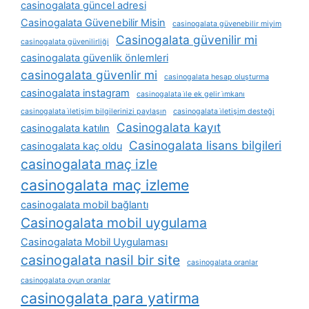
casinogalata güncel adresi
Casinogalata Güvenebilir Misin
casinogalata güvenebilir miyim
Casinogalata güvenilir mi
casinogalata güvenilirliği
casinogalata güvenlik önlemleri
casinogalata güvenlir mi
casinogalata hesap oluşturma
casinogalata instagram
casinogalata i̇le ek gelir i̇mkanı
casinogalata i̇letişim bilgilerinizi paylaşın
casinogalata i̇letişim desteği
Casinogalata kayıt
casinogalata katılın
Casinogalata lisans bilgileri
casinogalata kaç oldu
casinogalata maç izle
casinogalata maç izleme
casinogalata mobil bağlantı
Casinogalata mobil uygulama
Casinogalata Mobil Uygulaması
casinogalata nasil bir site
casinogalata oranlar
casinogalata oyun oranlar
casinogalata para yatirma