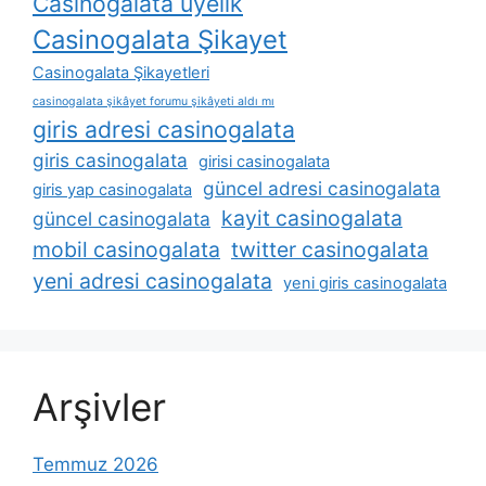
Casinogalata üyelik
Casinogalata Şikayet
Casinogalata Şikayetleri
casinogalata şikâyet forumu şikâyeti aldı mı
giris adresi casinogalata
giris casinogalata
girisi casinogalata
güncel adresi casinogalata
giris yap casinogalata
kayit casinogalata
güncel casinogalata
mobil casinogalata
twitter casinogalata
yeni adresi casinogalata
yeni giris casinogalata
Arşivler
Temmuz 2026