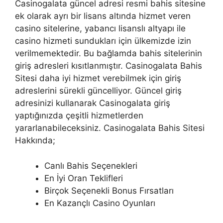
Casinogalata güncel adresi resmi bahis sitesine
ek olarak ayrı bir lisans altında hizmet veren
casino sitelerine, yabancı lisanslı altyapı ile
casino hizmeti sundukları için ülkemizde izin
verilmemektedir. Bu bağlamda bahis sitelerinin
giriş adresleri kısıtlanmıştır. Casinogalata Bahis
Sitesi daha iyi hizmet verebilmek için giriş
adreslerini sürekli güncelliyor. Güncel giriş
adresinizi kullanarak Casinogalata giriş
yaptığınızda çeşitli hizmetlerden
yararlanabileceksiniz. Casinogalata Bahis Sitesi
Hakkında;
Canlı Bahis Seçenekleri
En İyi Oran Teklifleri
Birçok Seçenekli Bonus Fırsatları
En Kazançlı Casino Oyunları