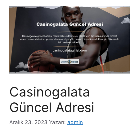
Casinogalata
Güncel Adresi
Aralık 23, 2023
Yazarı:
admin