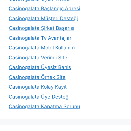
Casinogalata Başlangıç Adresi
Casinogalata Müşteri Desteği
Casinogalata Şirket Başarısı
Casinogalata Tv Avantajları
Casinogalata Mobil Kullanım
Casinogalata Verimli Site
Casinogalata Üyesiz Bahis
Casinogalata Örnek Site
Casinogalata Kolay Kayıt
Casinogalata Üye Desteği
Casinogalata Kapatma Sorunu