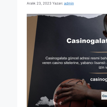
Aralık 23, 2023
Yazarı:
admin