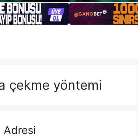
ra çekme yöntemi
 Adresi