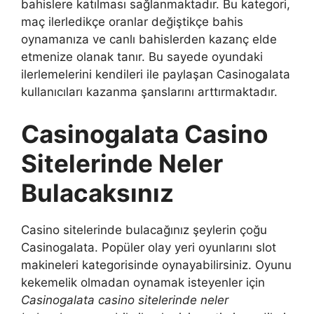
bahislere katılması sağlanmaktadır. Bu kategori,
maç ilerledikçe oranlar değiştikçe bahis
oynamanıza ve canlı bahislerden kazanç elde
etmenize olanak tanır. Bu sayede oyundaki
ilerlemelerini kendileri ile paylaşan Casinogalata
kullanıcıları kazanma şanslarını arttırmaktadır.
Casinogalata Casino
Sitelerinde Neler
Bulacaksınız
Casino sitelerinde bulacağınız şeylerin çoğu
Casinogalata. Popüler olay yeri oyunlarını slot
makineleri kategorisinde oynayabilirsiniz. Oyunu
kekemelik olmadan oynamak isteyenler için
Casinogalata casino sitelerinde neler