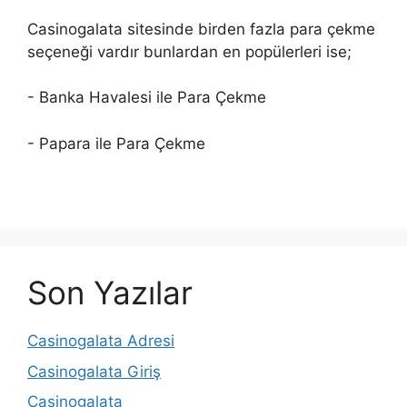
Casinogalata sitesinde birden fazla para çekme
seçeneği vardır bunlardan en popülerleri ise;
- Banka Havalesi ile Para Çekme
- Papara ile Para Çekme
Son Yazılar
Casinogalata Adresi
Casinogalata Giriş
Casinogalata