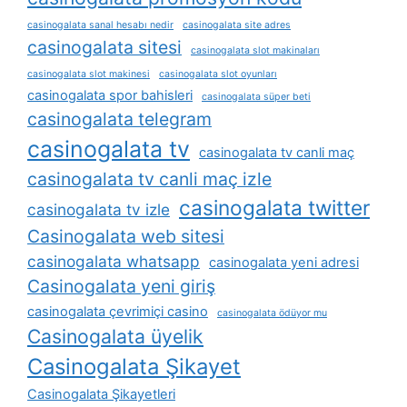
casinogalata sanal hesabı nedir
casinogalata site adres
casinogalata sitesi
casinogalata slot makinaları
casinogalata slot makinesi
casinogalata slot oyunları
casinogalata spor bahisleri
casinogalata süper beti
casinogalata telegram
casinogalata tv
casinogalata tv canli maç
casinogalata tv canli maç izle
casinogalata twitter
casinogalata tv izle
Casinogalata web sitesi
casinogalata whatsapp
casinogalata yeni adresi
Casinogalata yeni giriş
casinogalata çevrimiçi casino
casinogalata ödüyor mu
Casinogalata üyelik
Casinogalata Şikayet
Casinogalata Şikayetleri