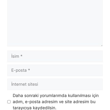
İsim
E-
posta
İnternet
sitesi
Daha sonraki yorumlarımda kullanılması için
adım, e-posta adresim ve site adresim bu
tarayıcıya kaydedilsin.