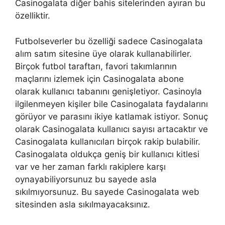
Casinogalata diğer bahis sitelerinden ayıran bu
özelliktir.
Futbolseverler bu özelliği sadece Casinogalata
alım satım sitesine üye olarak kullanabilirler.
Birçok futbol taraftarı, favori takımlarının
maçlarını izlemek için Casinogalata abone
olarak kullanıcı tabanını genişletiyor. Casinoyla
ilgilenmeyen kişiler bile Casinogalata faydalarını
görüyor ve parasını ikiye katlamak istiyor. Sonuç
olarak Casinogalata kullanıcı sayısı artacaktır ve
Casinogalata kullanıcıları birçok rakip bulabilir.
Casinogalata oldukça geniş bir kullanıcı kitlesi
var ve her zaman farklı rakiplere karşı
oynayabiliyorsunuz bu sayede asla
sıkılmıyorsunuz. Bu sayede Casinogalata web
sitesinden asla sıkılmayacaksınız.