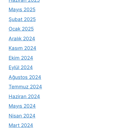
Mayıs 2025
Şubat 2025
Ocak 2025
Aralık 2024
Kasım 2024
Ekim 2024
Eylül 2024
Ağustos 2024
Temmuz 2024
Haziran 2024
Mayıs 2024
Nisan 2024
Mart 2024