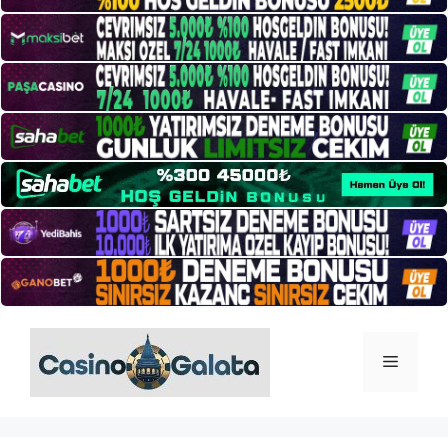
İçeriğe
atla
Menü