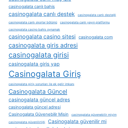
casinogalata canlı bahis
casinogalata canlı destek
casinogalata canlı desteği
casinogalata canlı skorlar bölümü
casinogalata canlı yayın platformu
casinogalata casino bahis oynamak
casinogalata casino sitesi
casinogalata com
casinogalata giris adresi
casinogalata girisi
casinogalata giris yap
Casinogalata Giriş
casinogalata giriş sorunları ile ek gelir imkanı
Casinogalata Güncel
casinogalata güncel adres
casinogalata güncel adresi
Casinogalata Güvenebilir Misin
casinogalata güvenebilir miyim
Casinogalata güvenilir mi
casinogalata güvenilirliği