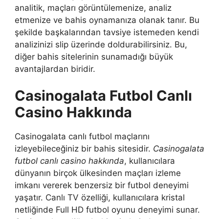
analitik, maçları görüntülemenize, analiz
etmenize ve bahis oynamanıza olanak tanır. Bu
şekilde başkalarından tavsiye istemeden kendi
analizinizi slip üzerinde doldurabilirsiniz. Bu,
diğer bahis sitelerinin sunamadığı büyük
avantajlardan biridir.
Casinogalata Futbol Canlı
Casino Hakkında
Casinogalata canlı futbol maçlarını
izleyebileceğiniz bir bahis sitesidir.
Casinogalata
futbol canlı casino hakkında
, kullanıcılara
dünyanın birçok ülkesinden maçları izleme
imkanı vererek benzersiz bir futbol deneyimi
yaşatır. Canlı TV özelliği, kullanıcılara kristal
netliğinde Full HD futbol oyunu deneyimi sunar.