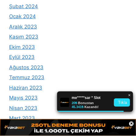
Şubat 2024
Ocak 2024
Aralık 2023
Kasım 2023
Ekim 2023
Eylül 2023
Ağustos 2023
Temmuz 2023
Haziran 2023
Mayıs 2023
Nisan 2023
Mart 2023
×
Şubat 2023