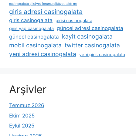
casinogalata şikâyet forumu şikâyeti aldı mı
giris adresi casinogalata
giris casinogalata
girisi casinogalata
güncel adresi casinogalata
giris yap casinogalata
kayit casinogalata
güncel casinogalata
mobil casinogalata
twitter casinogalata
yeni adresi casinogalata
yeni giris casinogalata
Arşivler
Temmuz 2026
Ekim 2025
Eylül 2025
Haziran 2025