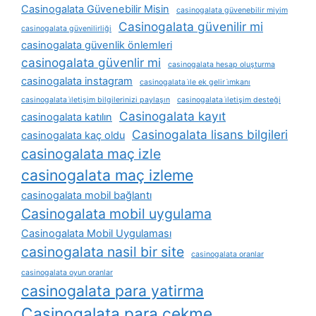
Casinogalata Güvenebilir Misin
casinogalata güvenebilir miyim
Casinogalata güvenilir mi
casinogalata güvenilirliği
casinogalata güvenlik önlemleri
casinogalata güvenlir mi
casinogalata hesap oluşturma
casinogalata instagram
casinogalata i̇le ek gelir i̇mkanı
casinogalata i̇letişim bilgilerinizi paylaşın
casinogalata i̇letişim desteği
Casinogalata kayıt
casinogalata katılın
Casinogalata lisans bilgileri
casinogalata kaç oldu
casinogalata maç izle
casinogalata maç izleme
casinogalata mobil bağlantı
Casinogalata mobil uygulama
Casinogalata Mobil Uygulaması
casinogalata nasil bir site
casinogalata oranlar
casinogalata oyun oranlar
casinogalata para yatirma
Casinogalata para çekme