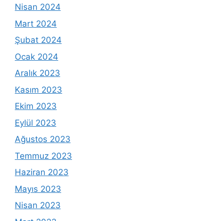
Nisan 2024
Mart 2024
Şubat 2024
Ocak 2024
Aralık 2023
Kasım 2023
Ekim 2023
Eylül 2023
Ağustos 2023
Temmuz 2023
Haziran 2023
Mayıs 2023
Nisan 2023