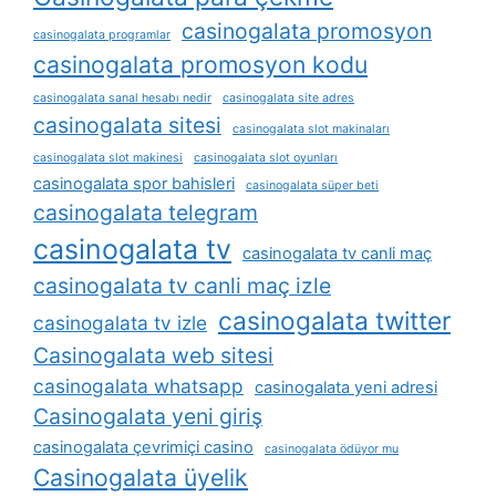
casinogalata promosyon
casinogalata programlar
casinogalata promosyon kodu
casinogalata sanal hesabı nedir
casinogalata site adres
casinogalata sitesi
casinogalata slot makinaları
casinogalata slot makinesi
casinogalata slot oyunları
casinogalata spor bahisleri
casinogalata süper beti
casinogalata telegram
casinogalata tv
casinogalata tv canli maç
casinogalata tv canli maç izle
casinogalata twitter
casinogalata tv izle
Casinogalata web sitesi
casinogalata whatsapp
casinogalata yeni adresi
Casinogalata yeni giriş
casinogalata çevrimiçi casino
casinogalata ödüyor mu
Casinogalata üyelik