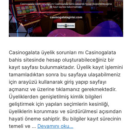
Casinogalata üyelik sorunları mı Casinogalata
bahis sitesinde hesap oluşturabileceğiniz bir
kayıt sayfası bulunmaktadır. Üyelik kayıt işlemini
tamamladıktan sonra bu sayfaya ulaşabilmeniz
için arayüzü kullanarak giriş yapıp sayfayı
açmanız ve üzerine tıklamanız gerekmektedir.
Üyeliklerden genişletilmiş kimlik bilgileri
geliştirmek için yapılan seçimlerin kesinliği,
üyeliklerin korunması ve sürdürülmesi açısından
hayati öneme sahiptir. Bu bilgiler kayıt sürecinin
temeli ve …
Devamını oku…