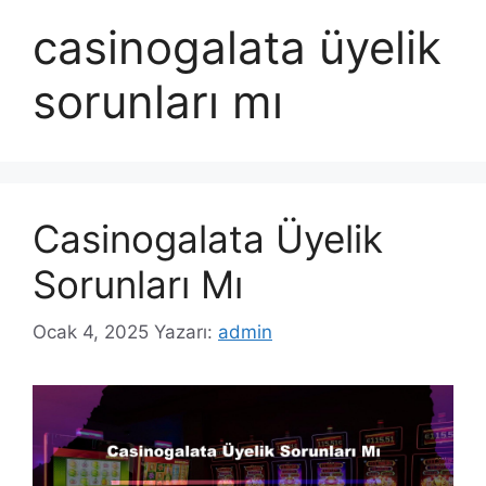
casinogalata üyelik
sorunları mı
Casinogalata Üyelik
Sorunları Mı
Ocak 4, 2025
Yazarı:
admin