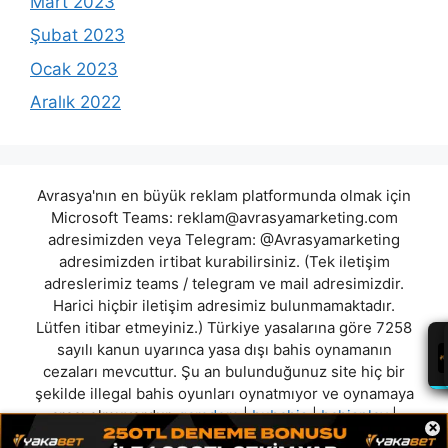
Mart 2023
Şubat 2023
Ocak 2023
Aralık 2022
Avrasya'nın en büyük reklam platformunda olmak için
Microsoft Teams:
reklam@avrasyamarketing.com
adresimizden veya Telegram: @Avrasyamarketing
adresimizden irtibat kurabilirsiniz. (Tek iletişim
adreslerimiz teams / telegram ve mail adresimizdir.
Harici hiçbir iletişim adresimiz bulunmamaktadır.
Lütfen itibar etmeyiniz.) Türkiye yasalarına göre 7258
sayılı kanun uyarınca yasa dışı bahis oynamanın
cezaları mevcuttur. Şu an bulunduğunuz site hiç bir
şekilde illegal bahis oyunları oynatmıyor ve oynamaya
aracı olmuyordur.
gamdom
|
bubahis
|
bahisplay
|
×
maxwin
|
alibahis
|
betove
|
youcas
|
seabahis