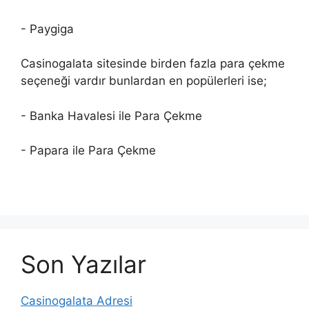
- Paygiga
Casinogalata sitesinde birden fazla para çekme
seçeneği vardır bunlardan en popülerleri ise;
- Banka Havalesi ile Para Çekme
- Papara ile Para Çekme
Son Yazılar
Casinogalata Adresi