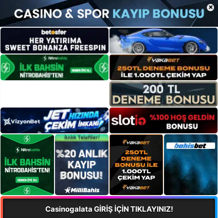
×
Casinogalata GİRİŞ İÇİN TIKLAYINIZ!