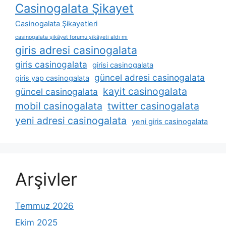
Casinogalata Şikayet
Casinogalata Şikayetleri
casinogalata şikâyet forumu şikâyeti aldı mı
giris adresi casinogalata
giris casinogalata
girisi casinogalata
güncel adresi casinogalata
giris yap casinogalata
kayit casinogalata
güncel casinogalata
mobil casinogalata
twitter casinogalata
yeni adresi casinogalata
yeni giris casinogalata
Arşivler
Temmuz 2026
Ekim 2025