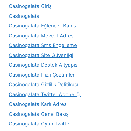
Casinogalata Giriş
Casinogalata
Casinogalata Eğlenceli Bahis
Casinogalata Mevcut Adres
Casinogalata Sms Engelleme
Casinogalata Site Güvenliği
Casinogalata Destek Altyapısı
Casinogalata Hızlı Çözümler
Casinogalata Gizlilik Politikası
Casinogalata Twitter Aboneliği
Casinogalata Karlı Adres
Casinogalata Genel Bakış
Casinogalata Oyun Twitter