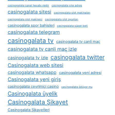
casinogalata sanal hesabı nedir
casinogalata site adres
casinogalata sitesi
casinogalata slot makinaları
casinogalata slot makinesi
casinogalata slot oyunları
casinogalata spor bahisleri
casinogalata süper beti
casinogalata telegram
casinogalata tv
casinogalata tv canli maç
casinogalata tv canli maç izle
casinogalata twitter
casinogalata tv izle
Casinogalata web sitesi
casinogalata whatsapp
casinogalata yeni adresi
Casinogalata yeni giriş
casinogalata çevrimiçi casino
casinogalata ödüyor mu
Casinogalata üyelik
Casinogalata Şikayet
Casinogalata Şikayetleri