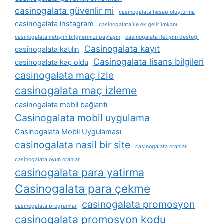
casinogalata güvenlir mi
casinogalata hesap oluşturma
casinogalata instagram
casinogalata i̇le ek gelir i̇mkanı
casinogalata i̇letişim bilgilerinizi paylaşın
casinogalata i̇letişim desteği
Casinogalata kayıt
casinogalata katılın
Casinogalata lisans bilgileri
casinogalata kaç oldu
casinogalata maç izle
casinogalata maç izleme
casinogalata mobil bağlantı
Casinogalata mobil uygulama
Casinogalata Mobil Uygulaması
casinogalata nasil bir site
casinogalata oranlar
casinogalata oyun oranlar
casinogalata para yatirma
Casinogalata para çekme
casinogalata promosyon
casinogalata programlar
casinogalata promosyon kodu