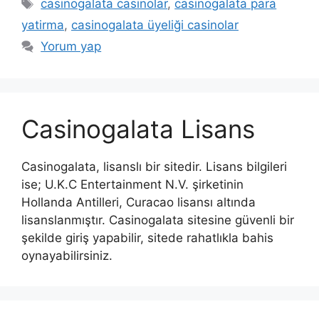
Etiketler
casinogalata casinolar
,
casinogalata para
yatirma
,
casinogalata üyeliği casinolar
Yorum yap
Casinogalata Lisans
Casinogalata, lisanslı bir sitedir. Lisans bilgileri
ise; U.K.C Entertainment N.V. şirketinin
Hollanda Antilleri, Curacao lisansı altında
lisanslanmıştır. Casinogalata sitesine güvenli bir
şekilde giriş yapabilir, sitede rahatlıkla bahis
oynayabilirsiniz.