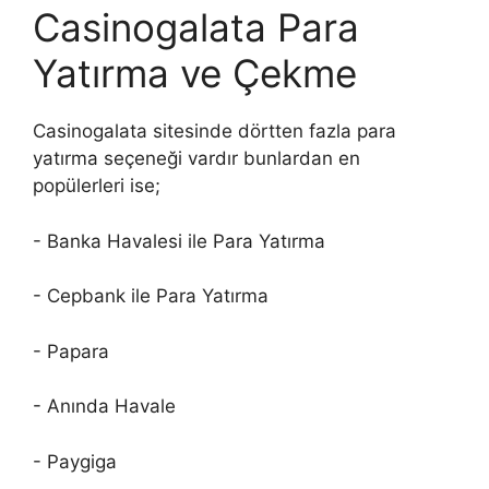
Casinogalata Para
Yatırma ve Çekme
Casinogalata sitesinde dörtten fazla para
yatırma seçeneği vardır bunlardan en
popülerleri ise;
- Banka Havalesi ile Para Yatırma
- Cepbank ile Para Yatırma
- Papara
- Anında Havale
- Paygiga