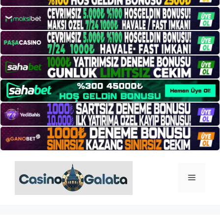
İçeriğe
atla
Menü