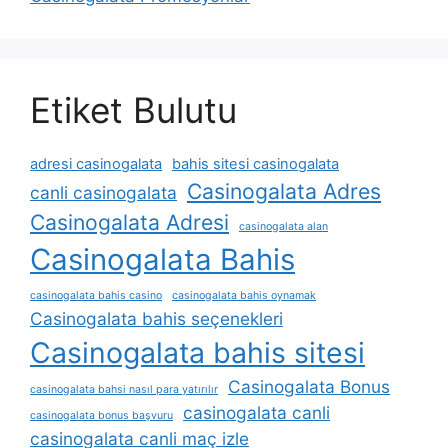
Etiket Bulutu
adresi casinogalata
bahis sitesi casinogalata
Casinogalata Adres
canli casinogalata
Casinogalata Adresi
casinogalata alan
Casinogalata Bahis
casinogalata bahis casino
casinogalata bahis oynamak
Casinogalata bahis seçenekleri
Casinogalata bahis sitesi
Casinogalata Bonus
casinogalata bahsi nasıl para yatırılır
casinogalata canli
casinogalata bonus başvuru
casinogalata canli maç izle