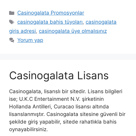
Kategoriler
Casinogalata Promosyonlar
Etiketler
casinogalata bahis tüyoları
,
casinogalata
giris adresi
,
casinogalata üye olmalısınız
Yorum yap
Casinogalata Lisans
Casinogalata, lisanslı bir sitedir. Lisans bilgileri
ise; U.K.C Entertainment N.V. şirketinin
Hollanda Antilleri, Curacao lisansı altında
lisanslanmıştır. Casinogalata sitesine güvenli bir
şekilde giriş yapabilir, sitede rahatlıkla bahis
oynayabilirsiniz.