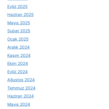
Eylül 2025
Haziran 2025
Mayıs 2025
Şubat 2025
Ocak 2025
Aralık 2024
Kasım 2024
Ekim 2024
Eylül 2024
Ağustos 2024
Temmuz 2024
Haziran 2024
Mayıs 2024