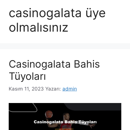
casinogalata üye
olmalısınız
Casinogalata Bahis
Tüyoları
Kasım 11, 2023
Yazarı:
admin