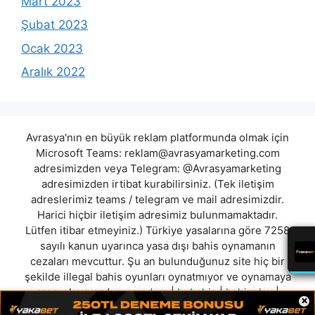
Mart 2023
Şubat 2023
Ocak 2023
Aralık 2022
Avrasya'nın en büyük reklam platformunda olmak için
Microsoft Teams:
reklam@avrasyamarketing.com
adresimizden veya Telegram: @Avrasyamarketing
adresimizden irtibat kurabilirsiniz. (Tek iletişim
adreslerimiz teams / telegram ve mail adresimizdir.
Harici hiçbir iletişim adresimiz bulunmamaktadır.
Lütfen itibar etmeyiniz.) Türkiye yasalarına göre 7258
sayılı kanun uyarınca yasa dışı bahis oynamanın
cezaları mevcuttur. Şu an bulunduğunuz site hiç bir
şekilde illegal bahis oyunları oynatmıyor ve oynamaya
aracı olmuyordur.
gamdom
|
bubahis
|
bahisplay
|
×
maxwin
|
alibahis
|
betove
|
youcas
|
seabahis