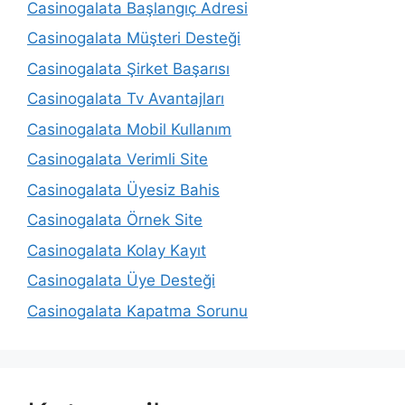
Casinogalata Başlangıç Adresi
Casinogalata Müşteri Desteği
Casinogalata Şirket Başarısı
Casinogalata Tv Avantajları
Casinogalata Mobil Kullanım
Casinogalata Verimli Site
Casinogalata Üyesiz Bahis
Casinogalata Örnek Site
Casinogalata Kolay Kayıt
Casinogalata Üye Desteği
Casinogalata Kapatma Sorunu