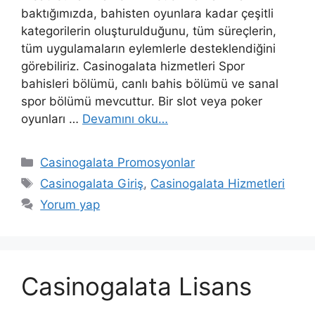
baktığımızda, bahisten oyunlara kadar çeşitli
kategorilerin oluşturulduğunu, tüm süreçlerin,
tüm uygulamaların eylemlerle desteklendiğini
görebiliriz. Casinogalata hizmetleri Spor
bahisleri bölümü, canlı bahis bölümü ve sanal
spor bölümü mevcuttur. Bir slot veya poker
oyunları …
Devamını oku…
Kategoriler
Casinogalata Promosyonlar
Etiketler
Casinogalata Giriş
,
Casinogalata Hizmetleri
Yorum yap
Casinogalata Lisans