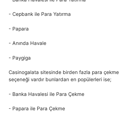
- Cepbank ile Para Yatırma
- Papara
- Anında Havale
- Paygiga
Casinogalata sitesinde birden fazla para çekme
seçeneği vardır bunlardan en popülerleri ise;
- Banka Havalesi ile Para Çekme
- Papara ile Para Çekme