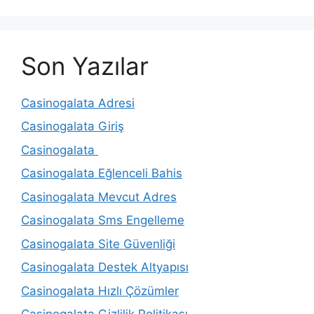
Son Yazılar
Casinogalata Adresi
Casinogalata Giriş
Casinogalata
Casinogalata Eğlenceli Bahis
Casinogalata Mevcut Adres
Casinogalata Sms Engelleme
Casinogalata Site Güvenliği
Casinogalata Destek Altyapısı
Casinogalata Hızlı Çözümler