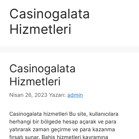
Casinogalata
Hizmetleri
Casinogalata
Hizmetleri
Nisan 26, 2023
Yazarı:
admin
Casinogalata hizmetleri Bu site, kullanıcılara
herhangi bir bölgede hesap açarak ve para
yatırarak zaman geçirme ve para kazanma
fırsatı sunar. Bahis hizmetleri kavramına