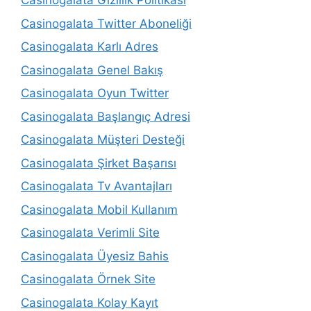
Casinogalata Gizlilik Politikası
Casinogalata Twitter Aboneliği
Casinogalata Karlı Adres
Casinogalata Genel Bakış
Casinogalata Oyun Twitter
Casinogalata Başlangıç Adresi
Casinogalata Müşteri Desteği
Casinogalata Şirket Başarısı
Casinogalata Tv Avantajları
Casinogalata Mobil Kullanım
Casinogalata Verimli Site
Casinogalata Üyesiz Bahis
Casinogalata Örnek Site
Casinogalata Kolay Kayıt