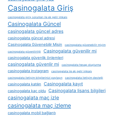
Casinogalata Giriş
casinogalata giriş sorunları ile ek gelir imkanı
Casinogalata Güncel
casinogalata güncel adres
casinogalata güncel adresi
Casinogalata Güvenebilir Misin
casinogalata güvenebilir miyim
Casinogalata güvenilir mi
casinogalata güvenilirliği
casinogalata güvenlik önlemleri
casinogalata güvenlir mi
casinogalata hesap oluşturma
casinogalata instagram
casinogalata i̇le ek gelir i̇mkanı
casinogalata i̇letişim bilgilerinizi paylaşın
casinogalata i̇letişim desteği
Casinogalata kayıt
casinogalata katılın
Casinogalata lisans bilgileri
casinogalata kaç oldu
casinogalata maç izle
casinogalata maç izleme
casinogalata mobil bağlantı