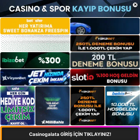
×
Casinogalata GİRİŞ İÇİN TIKLAYINIZ!