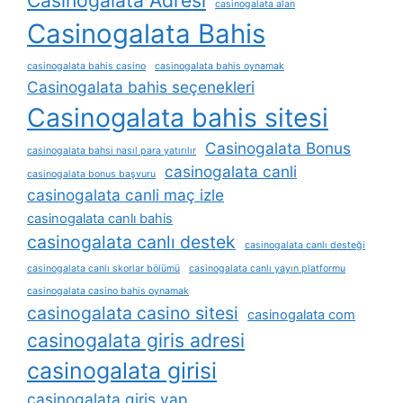
casinogalata alan
Casinogalata Bahis
casinogalata bahis casino
casinogalata bahis oynamak
Casinogalata bahis seçenekleri
Casinogalata bahis sitesi
Casinogalata Bonus
casinogalata bahsi nasıl para yatırılır
casinogalata canli
casinogalata bonus başvuru
casinogalata canli maç izle
casinogalata canlı bahis
casinogalata canlı destek
casinogalata canlı desteği
casinogalata canlı skorlar bölümü
casinogalata canlı yayın platformu
casinogalata casino bahis oynamak
casinogalata casino sitesi
casinogalata com
casinogalata giris adresi
casinogalata girisi
casinogalata giris yap