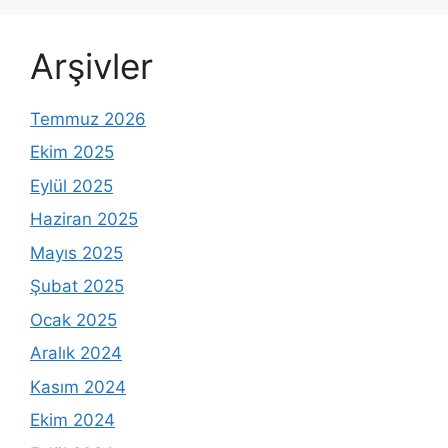
Arşivler
Temmuz 2026
Ekim 2025
Eylül 2025
Haziran 2025
Mayıs 2025
Şubat 2025
Ocak 2025
Aralık 2024
Kasım 2024
Ekim 2024