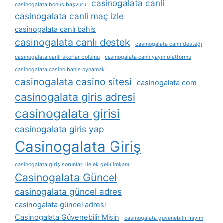
casinogalata canli
casinogalata bonus başvuru
casinogalata canli maç izle
casinogalata canlı bahis
casinogalata canlı destek
casinogalata canlı desteği
casinogalata canlı skorlar bölümü
casinogalata canlı yayın platformu
casinogalata casino bahis oynamak
casinogalata casino sitesi
casinogalata com
casinogalata giris adresi
casinogalata girisi
casinogalata giris yap
Casinogalata Giriş
casinogalata giriş sorunları ile ek gelir imkanı
Casinogalata Güncel
casinogalata güncel adres
casinogalata güncel adresi
Casinogalata Güvenebilir Misin
casinogalata güvenebilir miyim