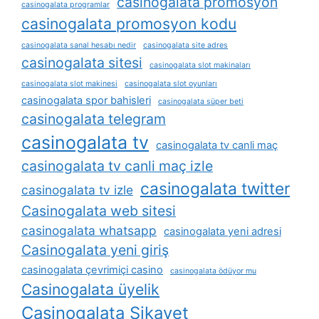
casinogalata promosyon
casinogalata programlar
casinogalata promosyon kodu
casinogalata sanal hesabı nedir
casinogalata site adres
casinogalata sitesi
casinogalata slot makinaları
casinogalata slot makinesi
casinogalata slot oyunları
casinogalata spor bahisleri
casinogalata süper beti
casinogalata telegram
casinogalata tv
casinogalata tv canli maç
casinogalata tv canli maç izle
casinogalata twitter
casinogalata tv izle
Casinogalata web sitesi
casinogalata whatsapp
casinogalata yeni adresi
Casinogalata yeni giriş
casinogalata çevrimiçi casino
casinogalata ödüyor mu
Casinogalata üyelik
Casinogalata Şikayet