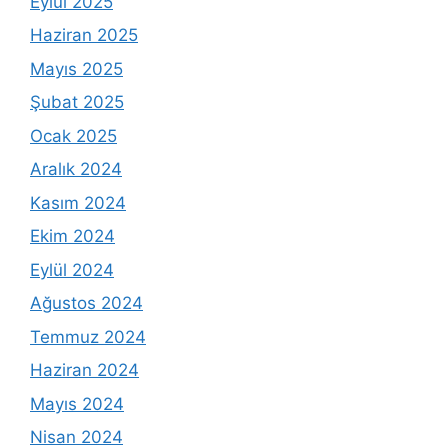
Eylül 2025
Haziran 2025
Mayıs 2025
Şubat 2025
Ocak 2025
Aralık 2024
Kasım 2024
Ekim 2024
Eylül 2024
Ağustos 2024
Temmuz 2024
Haziran 2024
Mayıs 2024
Nisan 2024