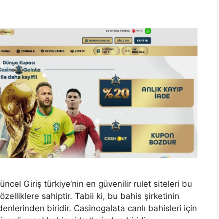
el Giriş türkiye’nin en güvenilir rulet siteleri bu
elliklere sahiptir. Tabii ki, bu bahis şirketinin
enlerinden biridir. Casinogalata canlı bahisleri için