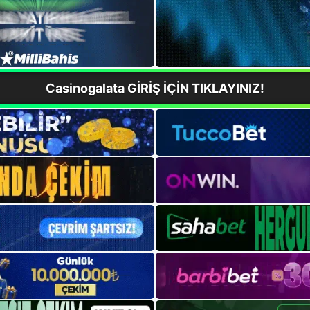
Casinogalata GİRİŞ İÇİN TIKLAYINIZ!