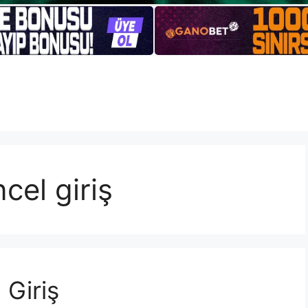
cel giriş
 Giriş