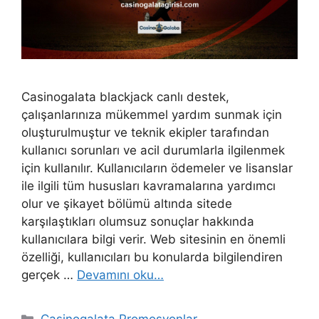
Casinogalata blackjack canlı destek,
çalışanlarınıza mükemmel yardım sunmak için
oluşturulmuştur ve teknik ekipler tarafından
kullanıcı sorunları ve acil durumlarla ilgilenmek
için kullanılır. Kullanıcıların ödemeler ve lisanslar
ile ilgili tüm hususları kavramalarına yardımcı
olur ve şikayet bölümü altında sitede
karşılaştıkları olumsuz sonuçlar hakkında
kullanıcılara bilgi verir. Web sitesinin en önemli
özelliği, kullanıcıları bu konularda bilgilendiren
gerçek …
Devamını oku…
Kategoriler