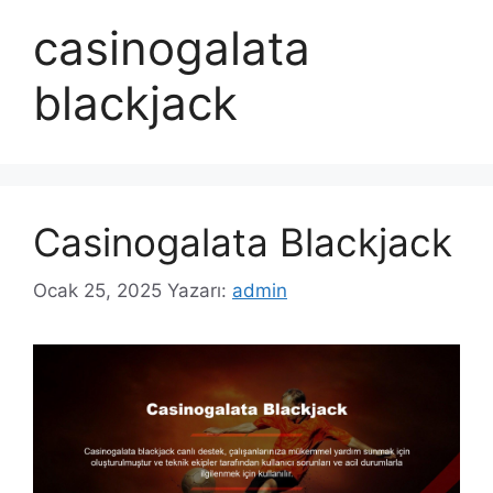
casinogalata
blackjack
Casinogalata Blackjack
Ocak 25, 2025
Yazarı:
admin