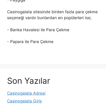
Casinogalata sitesinde birden fazla para çekme
seçeneği vardır bunlardan en popülerleri ise;
- Banka Havalesi ile Para Çekme
- Papara ile Para Çekme
Son Yazılar
Casinogalata Adresi
Casinogalata Giriş