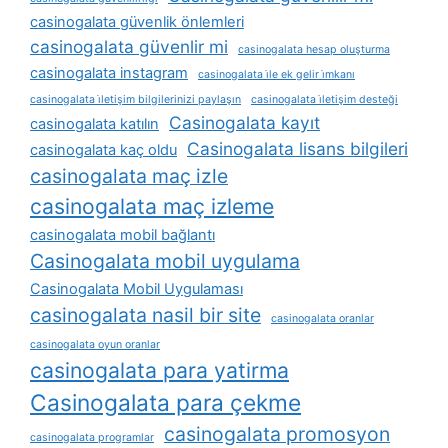
casinogalata güvenlik önlemleri
casinogalata güvenlir mi
casinogalata hesap oluşturma
casinogalata instagram
casinogalata i̇le ek gelir i̇mkanı
casinogalata i̇letişim bilgilerinizi paylaşın
casinogalata i̇letişim desteği
Casinogalata kayıt
casinogalata katılın
Casinogalata lisans bilgileri
casinogalata kaç oldu
casinogalata maç izle
casinogalata maç izleme
casinogalata mobil bağlantı
Casinogalata mobil uygulama
Casinogalata Mobil Uygulaması
casinogalata nasil bir site
casinogalata oranlar
casinogalata oyun oranlar
casinogalata para yatirma
Casinogalata para çekme
casinogalata promosyon
casinogalata programlar