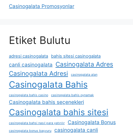
Casinogalata Promosyonlar
Etiket Bulutu
adresi casinogalata
bahis sitesi casinogalata
Casinogalata Adres
canli casinogalata
Casinogalata Adresi
casinogalata alan
Casinogalata Bahis
casinogalata bahis casino
casinogalata bahis oynamak
Casinogalata bahis seçenekleri
Casinogalata bahis sitesi
Casinogalata Bonus
casinogalata bahsi nasıl para yatırılır
casinogalata canli
casinogalata bonus başvuru