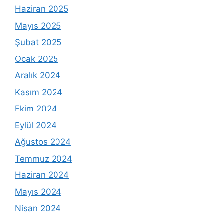
Haziran 2025
Mayıs 2025
Şubat 2025
Ocak 2025
Aralık 2024
Kasım 2024
Ekim 2024
Eylül 2024
Ağustos 2024
Temmuz 2024
Haziran 2024
Mayıs 2024
Nisan 2024