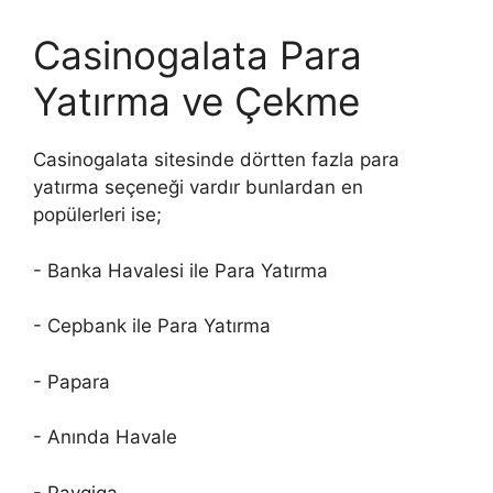
Casinogalata Para
Yatırma ve Çekme
Casinogalata sitesinde dörtten fazla para
yatırma seçeneği vardır bunlardan en
popülerleri ise;
- Banka Havalesi ile Para Yatırma
- Cepbank ile Para Yatırma
- Papara
- Anında Havale
- Paygiga