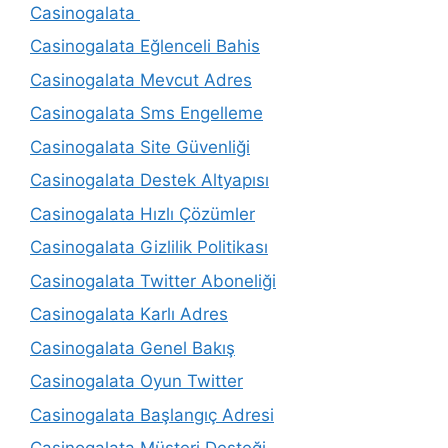
Casinogalata
Casinogalata Eğlenceli Bahis
Casinogalata Mevcut Adres
Casinogalata Sms Engelleme
Casinogalata Site Güvenliği
Casinogalata Destek Altyapısı
Casinogalata Hızlı Çözümler
Casinogalata Gizlilik Politikası
Casinogalata Twitter Aboneliği
Casinogalata Karlı Adres
Casinogalata Genel Bakış
Casinogalata Oyun Twitter
Casinogalata Başlangıç Adresi