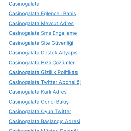
Casinogalata
Casinogalata Eğlenceli Bahis
Casinogalata Mevcut Adres
Casinogalata Sms Engelleme
Casinogalata Site Güvenliği
Casinogalata Destek Altyapısı
Casinogalata Hızlı Çözümler
Casinogalata Gizlilik Politikası
Casinogalata Twitter Aboneliği
Casinogalata Karlı Adres
Casinogalata Genel Bakış
Casinogalata Oyun Twitter
Casinogalata Başlangıç Adresi