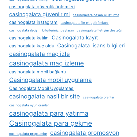
casinogalata güvenlik önlemleri
casinogalata güvenlir mi
casinogalata hesap oluşturma
casinogalata instagram
casinogalata i̇le ek gelir i̇mkanı
casinogalata i̇letişim bilgilerinizi paylaşın
casinogalata i̇letişim desteği
Casinogalata kayıt
casinogalata katılın
Casinogalata lisans bilgileri
casinogalata kaç oldu
casinogalata maç izle
casinogalata maç izleme
casinogalata mobil bağlantı
Casinogalata mobil uygulama
Casinogalata Mobil Uygulaması
casinogalata nasil bir site
casinogalata oranlar
casinogalata oyun oranlar
casinogalata para yatirma
Casinogalata para çekme
casinogalata promosyon
casinogalata programlar