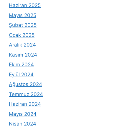
Haziran 2025
Mayıs 2025
Şubat 2025
Ocak 2025
Aralık 2024
Kasım 2024
Ekim 2024
Eylül 2024
Ağustos 2024
Temmuz 2024
Haziran 2024
Mayıs 2024
Nisan 2024