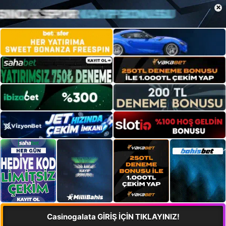
×
Casinogalata GİRİŞ İÇİN TIKLAYINIZ!