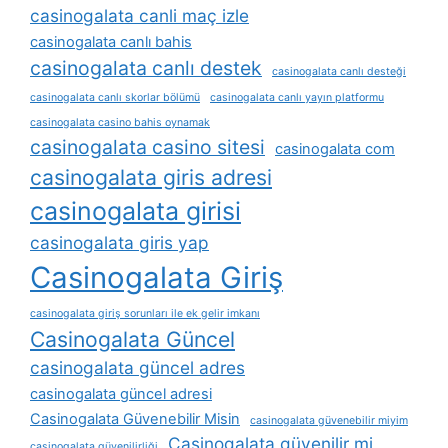
casinogalata canli maç izle
casinogalata canlı bahis
casinogalata canlı destek
casinogalata canlı desteği
casinogalata canlı skorlar bölümü
casinogalata canlı yayın platformu
casinogalata casino bahis oynamak
casinogalata casino sitesi
casinogalata com
casinogalata giris adresi
casinogalata girisi
casinogalata giris yap
Casinogalata Giriş
casinogalata giriş sorunları ile ek gelir imkanı
Casinogalata Güncel
casinogalata güncel adres
casinogalata güncel adresi
Casinogalata Güvenebilir Misin
casinogalata güvenebilir miyim
Casinogalata güvenilir mi
casinogalata güvenilirliği