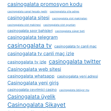
casinogalata promosyon kodu
casinogalata sanal hesabı nedir
casinogalata site adres
casinogalata sitesi
casinogalata slot makinaları
casinogalata slot makinesi
casinogalata slot oyunları
casinogalata spor bahisleri
casinogalata süper beti
casinogalata telegram
casinogalata tv
casinogalata tv canli maç
casinogalata tv canli maç izle
casinogalata twitter
casinogalata tv izle
Casinogalata web sitesi
casinogalata whatsapp
casinogalata yeni adresi
Casinogalata yeni giriş
casinogalata çevrimiçi casino
casinogalata ödüyor mu
Casinogalata üyelik
Casinogalata Şikayet