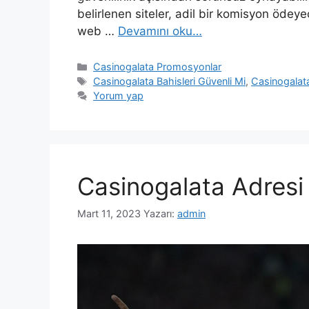
belirlenen siteler, adil bir komisyon ödey
web …
Devamını oku…
Kategoriler
Casinogalata Promosyonlar
Etiketler
Casinogalata Bahisleri Güvenli Mi
,
Casinogalat
Yorum yap
Casinogalata Adresi
Mart 11, 2023
Yazarı:
admin