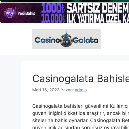
İçeriğe
atla
Casinogalata Bahisle
Mart 15, 2023
Yazarı:
admin
Casinogalata bahisleri güvenli mi Kullanıcıl
güvenilirliğini dikkatlice araştırır, ancak b
sitelerine bahis oynarlar. Casinogalata Bet,
güvenilirlik açısından sorunsuz oynayabil