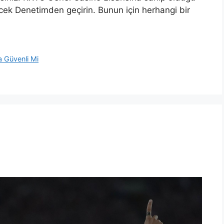
ecek Denetimden geçirin. Bunun için herhangi bir
a Güvenli Mi