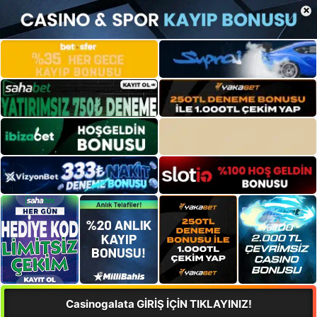
×
Casinogalata GİRİŞ İÇİN TIKLAYINIZ!