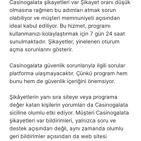
Casinogalata şikayetleri var Şikayet oranı düşük
olmasına rağmen bu adımları atmak sorun
olabiliyor ve müşteri memnuniyeti açısından
ideal kabul ediliyor. Bu hizmet, programı
kullanmanızı kolaylaştırmak için 7 gün 24 saat
sunulmaktadır. Şikayetler, yinelenen oturum
açma sorunlarını gösterir.
Casinogalata güvenlik sorunlarıyla ilgili sorular
platforma ulaşmayacaktır. Çünkü program hem
bunu hem de güvenlik içeriğini önemsiyor.
Şikâyetlerin yanı sıra siteye veya programa
değer katan kişilerin yorumları da Casinogalata
siciline olumlu etki ediyor. Müşteri Casinogalata
şikayetleri var bildirimleri, yalnızca soru ve
destek açısından değil, aynı zamanda olumlu
geri bildirimler açısından da web sitesi