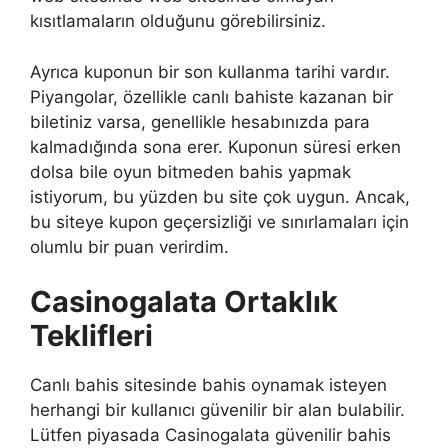
kısıtlamaların olduğunu görebilirsiniz.
Ayrıca kuponun bir son kullanma tarihi vardır.
Piyangolar, özellikle canlı bahiste kazanan bir
biletiniz varsa, genellikle hesabınızda para
kalmadığında sona erer. Kuponun süresi erken
dolsa bile oyun bitmeden bahis yapmak
istiyorum, bu yüzden bu site çok uygun. Ancak,
bu siteye kupon geçersizliği ve sınırlamaları için
olumlu bir puan verirdim.
Casinogalata Ortaklık
Teklifleri
Canlı bahis sitesinde bahis oynamak isteyen
herhangi bir kullanıcı güvenilir bir alan bulabilir.
Lütfen piyasada Casinogalata güvenilir bahis