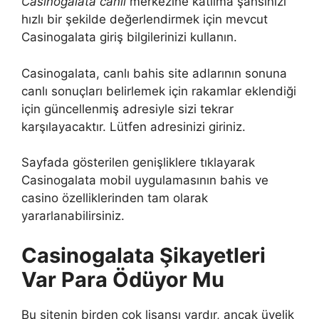
Casinogalata canlı
merkezine katılma şansınızı
hızlı bir şekilde değerlendirmek için mevcut
Casinogalata giriş bilgilerinizi kullanın.
Casinogalata, canlı bahis site adlarının sonuna
canlı sonuçları belirlemek için rakamlar eklendiği
için güncellenmiş adresiyle sizi tekrar
karşılayacaktır. Lütfen adresinizi giriniz.
Sayfada gösterilen genişliklere tıklayarak
Casinogalata mobil uygulamasının bahis ve
casino özelliklerinden tam olarak
yararlanabilirsiniz.
Casinogalata Şikayetleri
Var Para Ödüyor Mu
Bu sitenin birden çok lisansı vardır, ancak üyelik