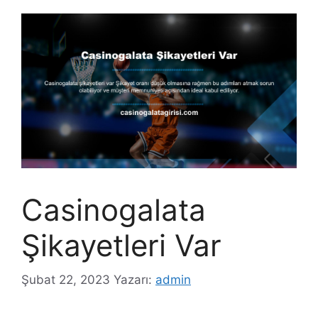
Casinogalata
Şikayetleri Var
Şubat 22, 2023
Yazarı:
admin