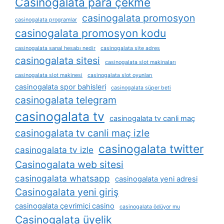
Casinogalata para çekme
casinogalata promosyon
casinogalata programlar
casinogalata promosyon kodu
casinogalata sanal hesabı nedir
casinogalata site adres
casinogalata sitesi
casinogalata slot makinaları
casinogalata slot makinesi
casinogalata slot oyunları
casinogalata spor bahisleri
casinogalata süper beti
casinogalata telegram
casinogalata tv
casinogalata tv canli maç
casinogalata tv canli maç izle
casinogalata twitter
casinogalata tv izle
Casinogalata web sitesi
casinogalata whatsapp
casinogalata yeni adresi
Casinogalata yeni giriş
casinogalata çevrimiçi casino
casinogalata ödüyor mu
Casinogalata üyelik