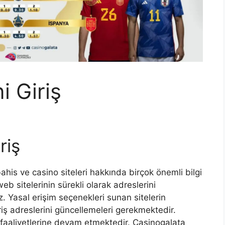
i Giriş
riş
ahis ve casino siteleri hakkında birçok önemli bilgi
eb sitelerinin sürekli olarak adreslerini
z. Yasal erişim seçenekleri sunan sitelerin
iriş adreslerini güncellemeleri gerekmektedir.
 faaliyetlerine devam etmektedir. Casinogalata