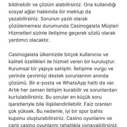
bildirebilir ve çözüm alabilirsiniz. Ona kullandığı
sosyal ağlar hakkında bir mektup da
yazabilirsiniz. Sorunun yazılı olarak
çözülememesi durumunda Casinogalata Müşteri
Hizmetleri sizinle iletişime geçerek sözlü olarak
yardımcı olacaktır.
Casinogalata ülkemizde birçok kullanıcısı ve
kaliteli özellikleri ile hizmet veren bir kuruluştur.
Kurumsal bir yapıya sahiptir. İletişime vurgu ve
yerinde çevrimiçi destek sorunlarının anında
çözümü. Bir e-posta ve WhatsApp hattı da var.
Artık her zaman iletişim kurabilir ve sorunlardan
kurtulabilirsiniz. Bu sorular en küçük soru
işaretleriyle bile ilişkilendirilebilir. Faiz oranları
çok yüksek. Bu nedenle, iyi bir spor bahis
kuponu oluşturabilirsiniz. Casino oyunlarını ve
canlı casino oyunlarını rahatlıkla oynayabilirsiniz.