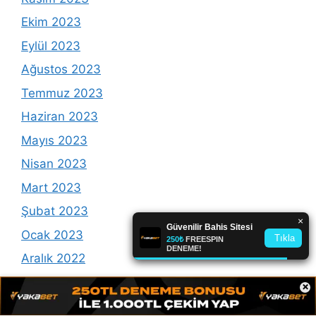
Ekim 2023
Eylül 2023
Ağustos 2023
Temmuz 2023
Haziran 2023
Mayıs 2023
Nisan 2023
Mart 2023
Şubat 2023
Ocak 2023
Aralık 2022
×