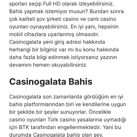
sporları seçip Full HD olarak izleyebilirsiniz.
Bahis yapmak istemiyor musun? Bundan sonra
çok kaliteli şov şirketi casino ve canlı casino
oyunları oynayabilirsiniz. En iyi yanı, hepsinin
mobil cihazlara uyarlanmış olmasıdır.
Casinogalata yeni giriş adresi hakkında
herhangi bir bilginiz var mı bu konu hakkında
daha fazla bilgi edinmek istiyorsanız yazının
devamını hemen okuyabilirsiniz.
Casinogalata Bahis
Casinogalata son zamanlarda gördüğüm en iyi
bahis platformlarından biri ve kendilerine uygun
bir şekilde bir şeyler sunuyorlar. Öncelikle
casino oyunları Türk casino yasalarına uymadığı
için BTK tarafından engellenmektedir. Yani bu
durumda
Casinogalata bahis
olan şey,