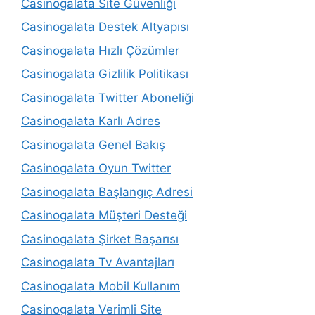
Casinogalata Site Güvenliği
Casinogalata Destek Altyapısı
Casinogalata Hızlı Çözümler
Casinogalata Gizlilik Politikası
Casinogalata Twitter Aboneliği
Casinogalata Karlı Adres
Casinogalata Genel Bakış
Casinogalata Oyun Twitter
Casinogalata Başlangıç Adresi
Casinogalata Müşteri Desteği
Casinogalata Şirket Başarısı
Casinogalata Tv Avantajları
Casinogalata Mobil Kullanım
Casinogalata Verimli Site