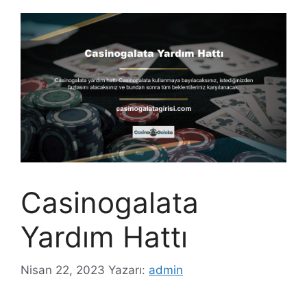
Casinogalata
Yardım Hattı
Nisan 22, 2023
Yazarı:
admin