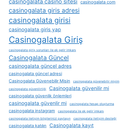
casinogalata casino sitesi
casinogalata com
casinogalata giris adresi
casinogalata girisi
casinogalata giris yap
Casinogalata Giriş
casinogalata giriş sorunları ile ek gelir imkanı
Casinogalata Güncel
casinogalata güncel adres
casinogalata güncel adresi
Casinogalata Güvenebilir Misin
casinogalata güvenebilir miyim
Casinogalata güvenilir mi
casinogalata güvenilirliği
casinogalata güvenlik önlemleri
casinogalata güvenlir mi
casinogalata hesap oluşturma
casinogalata instagram
casinogalata i̇le ek gelir i̇mkanı
casinogalata i̇letişim bilgilerinizi paylaşın
casinogalata i̇letişim desteği
Casinogalata kayıt
casinogalata katılın