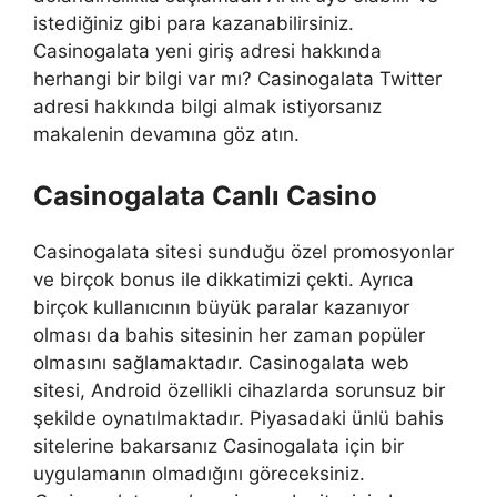
istediğiniz gibi para kazanabilirsiniz.
Casinogalata yeni giriş adresi hakkında
herhangi bir bilgi var mı? Casinogalata Twitter
adresi hakkında bilgi almak istiyorsanız
makalenin devamına göz atın.
Casinogalata Canlı Casino
Casinogalata sitesi sunduğu özel promosyonlar
ve birçok bonus ile dikkatimizi çekti. Ayrıca
birçok kullanıcının büyük paralar kazanıyor
olması da bahis sitesinin her zaman popüler
olmasını sağlamaktadır. Casinogalata web
sitesi, Android özellikli cihazlarda sorunsuz bir
şekilde oynatılmaktadır. Piyasadaki ünlü bahis
sitelerine bakarsanız Casinogalata için bir
uygulamanın olmadığını göreceksiniz.