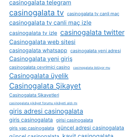
casinogalata telegram
casinogalata tv
casinogalata tv canli maç
casinogalata tv canli maç izle
casinogalata twitter
casinogalata tv izle
Casinogalata web sitesi
casinogalata whatsapp
casinogalata yeni adresi
Casinogalata yeni giriş
casinogalata çevrimiçi casino
casinogalata ödüyor mu
Casinogalata üyelik
Casinogalata Şikayet
Casinogalata Şikayetleri
casinogalata şikâyet forumu şikâyeti aldı mı
giris adresi casinogalata
giris casinogalata
girisi casinogalata
güncel adresi casinogalata
giris yap casinogalata
kayit casinogalata
güncel casinogalata