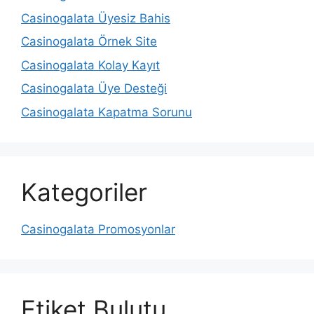
Casinogalata Üyesiz Bahis
Casinogalata Örnek Site
Casinogalata Kolay Kayıt
Casinogalata Üye Desteği
Casinogalata Kapatma Sorunu
Kategoriler
Casinogalata Promosyonlar
Etiket Bulutu