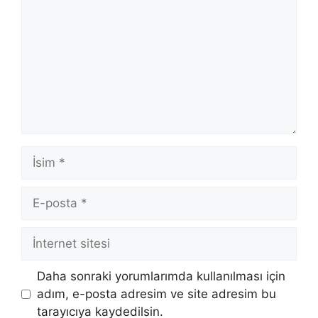
İsim
E-
posta
İnternet
sitesi
Daha sonraki yorumlarımda kullanılması için
adım, e-posta adresim ve site adresim bu
tarayıcıya kaydedilsin.