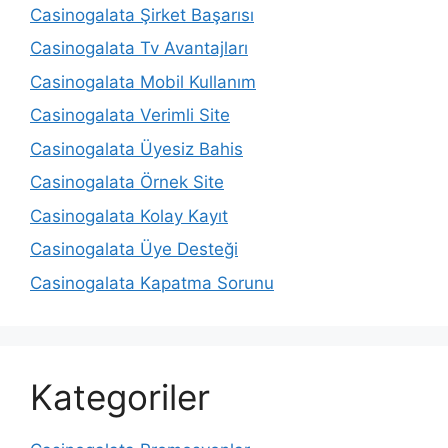
Casinogalata Şirket Başarısı
Casinogalata Tv Avantajları
Casinogalata Mobil Kullanım
Casinogalata Verimli Site
Casinogalata Üyesiz Bahis
Casinogalata Örnek Site
Casinogalata Kolay Kayıt
Casinogalata Üye Desteği
Casinogalata Kapatma Sorunu
Kategoriler