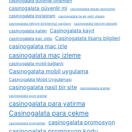
casinogalata güvenlik önlemleri
casinogalata güvenlir mi
casinogalata hesap oluşturma
casinogalata instagram
casinogalata i̇le ek gelir i̇mkanı
casinogalata i̇letişim bilgilerinizi paylaşın
casinogalata i̇letişim desteği
Casinogalata kayıt
casinogalata katılın
Casinogalata lisans bilgileri
casinogalata kaç oldu
casinogalata maç izle
casinogalata maç izleme
casinogalata mobil bağlantı
Casinogalata mobil uygulama
Casinogalata Mobil Uygulaması
casinogalata nasil bir site
casinogalata oranlar
casinogalata oyun oranlar
casinogalata para yatirma
Casinogalata para çekme
casinogalata promosyon
casinogalata programlar
casinogalata promosyon kodu