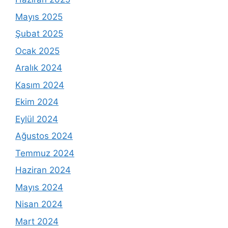
Mayıs 2025
Şubat 2025
Ocak 2025
Aralık 2024
Kasım 2024
Ekim 2024
Eylül 2024
Ağustos 2024
Temmuz 2024
Haziran 2024
Mayıs 2024
Nisan 2024
Mart 2024