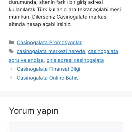
durumunda, sitenin farklı bir giriş adresi
kullanılarak Türk kullanıcılara tekrar açılabilmesi
mümkün. Dilerseniz Casinogalata markası
altında hesap açabilirsiniz.
Kategoriler
Casinogalata Promosyonlar
Etiketler
casinogalata merkezi nerede
,
casinogalata
soru ve endişe
,
giris adresi casinogalata
Casinogalata Finansal Bilgi
Casinogalata Online Bahis
Yorum yapın
Yorum