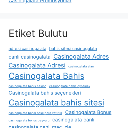
Casinogalata Promosyonlar
Etiket Bulutu
adresi casinogalata
bahis sitesi casinogalata
Casinogalata Adres
canli casinogalata
Casinogalata Adresi
casinogalata alan
Casinogalata Bahis
casinogalata bahis casino
casinogalata bahis oynamak
Casinogalata bahis seçenekleri
Casinogalata bahis sitesi
Casinogalata Bonus
casinogalata bahsi nasıl para yatırılır
casinogalata canli
casinogalata bonus başvuru
casinogalata canli maç izle