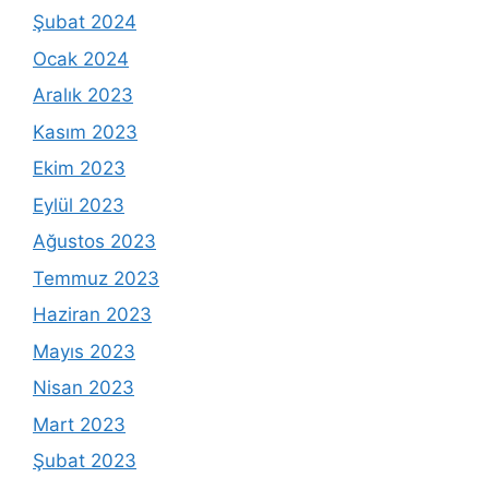
Şubat 2024
Ocak 2024
Aralık 2023
Kasım 2023
Ekim 2023
Eylül 2023
Ağustos 2023
Temmuz 2023
Haziran 2023
Mayıs 2023
Nisan 2023
Mart 2023
Şubat 2023