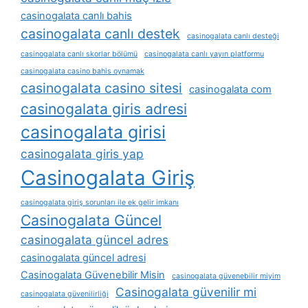
casinogalata canlı bahis
casinogalata canlı destek
casinogalata canlı desteği
casinogalata canlı skorlar bölümü
casinogalata canlı yayın platformu
casinogalata casino bahis oynamak
casinogalata casino sitesi
casinogalata com
casinogalata giris adresi
casinogalata girisi
casinogalata giris yap
Casinogalata Giriş
casinogalata giriş sorunları ile ek gelir imkanı
Casinogalata Güncel
casinogalata güncel adres
casinogalata güncel adresi
Casinogalata Güvenebilir Misin
casinogalata güvenebilir miyim
Casinogalata güvenilir mi
casinogalata güvenilirliği