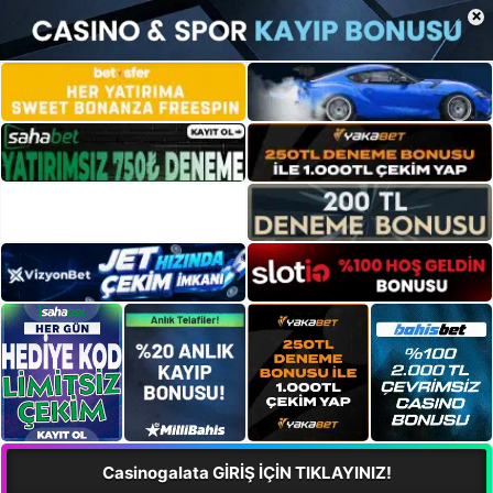
×
Casinogalata GİRİŞ İÇİN TIKLAYINIZ!