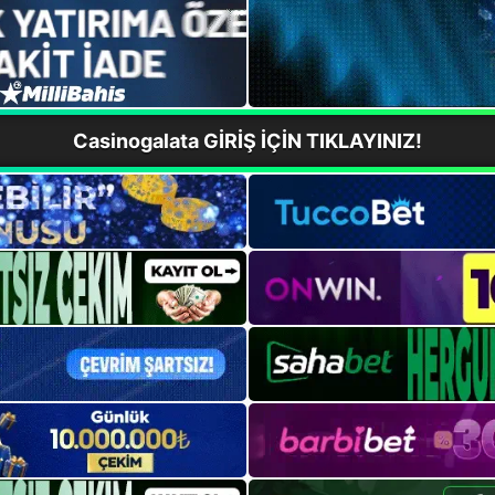
Casinogalata GİRİŞ İÇİN TIKLAYINIZ!