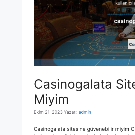
Casinogalata Sit
Miyim
Ekim 21, 2023
Yazarı:
admin
Casinogalata sitesine güvenebilir miyim Ca