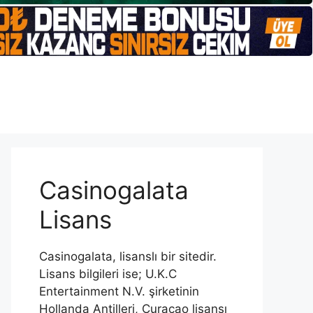
Casinogalata
Lisans
Casinogalata, lisanslı bir sitedir.
Lisans bilgileri ise; U.K.C
Entertainment N.V. şirketinin
Hollanda Antilleri, Curacao lisansı