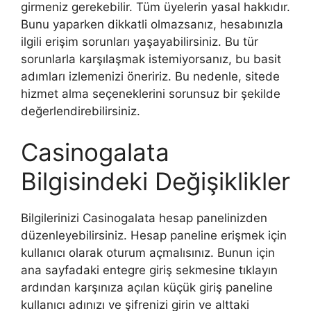
girmeniz gerekebilir. Tüm üyelerin yasal hakkıdır.
Bunu yaparken dikkatli olmazsanız, hesabınızla
ilgili erişim sorunları yaşayabilirsiniz. Bu tür
sorunlarla karşılaşmak istemiyorsanız, bu basit
adımları izlemenizi öneririz. Bu nedenle, sitede
hizmet alma seçeneklerini sorunsuz bir şekilde
değerlendirebilirsiniz.
Casinogalata
Bilgisindeki Değişiklikler
Bilgilerinizi Casinogalata hesap panelinizden
düzenleyebilirsiniz. Hesap paneline erişmek için
kullanıcı olarak oturum açmalısınız. Bunun için
ana sayfadaki entegre giriş sekmesine tıklayın
ardından karşınıza açılan küçük giriş paneline
kullanıcı adınızı ve şifrenizi girin ve alttaki