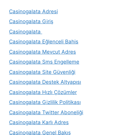
Casinogalata Adresi
Casinogalata Giriş
Casinogalata
Casinogalata Eğlenceli Bahis
Casinogalata Mevcut Adres
Casinogalata Sms Engelleme
Casinogalata Site Güvenliği
Casinogalata Destek Altyapısı
Casinogalata Hızlı Çözümler
Casinogalata Gizlilik Politikası
Casinogalata Twitter Aboneliği
Casinogalata Karlı Adres
Casinogalata Genel Bakış