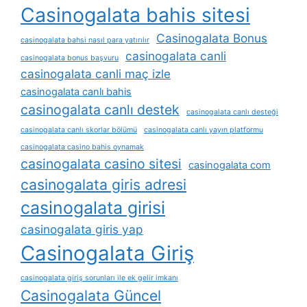
Casinogalata bahis sitesi
Casinogalata Bonus
casinogalata bahsi nasıl para yatırılır
casinogalata canli
casinogalata bonus başvuru
casinogalata canli maç izle
casinogalata canlı bahis
casinogalata canlı destek
casinogalata canlı desteği
casinogalata canlı skorlar bölümü
casinogalata canlı yayın platformu
casinogalata casino bahis oynamak
casinogalata casino sitesi
casinogalata com
casinogalata giris adresi
casinogalata girisi
casinogalata giris yap
Casinogalata Giriş
casinogalata giriş sorunları ile ek gelir imkanı
Casinogalata Güncel