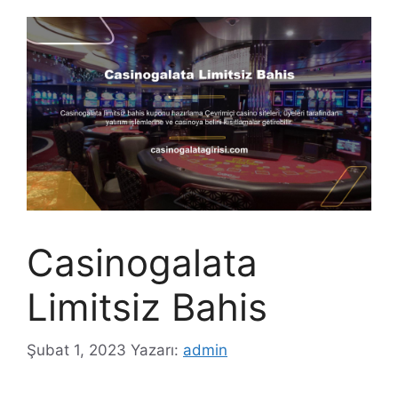
Casinogalata
Limitsiz Bahis
Şubat 1, 2023
Yazarı:
admin