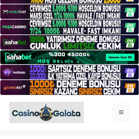
İçeriğe
atla
Menü