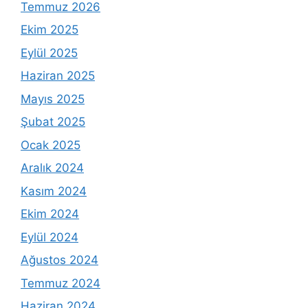
Temmuz 2026
Ekim 2025
Eylül 2025
Haziran 2025
Mayıs 2025
Şubat 2025
Ocak 2025
Aralık 2024
Kasım 2024
Ekim 2024
Eylül 2024
Ağustos 2024
Temmuz 2024
Haziran 2024