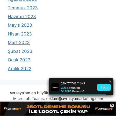
Temmuz 2023
Haziran 2023
Mayıs 2023
Nisan 2023
Mart 2023
Şubat 2023
Ocak 2023
Aralık 2022
Avrasya'nın en büyük reklam platformunda olmak için
Microsoft Teams:
reklam@avrasyamarketing.com
adresimizden veya Telegram: @Avrasyamarketing
×
adresimizden irtibat kurabilirsiniz. (Tek iletişim
adreslerimiz teams / telegram ve mail adresimizdir.