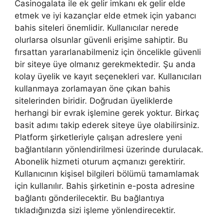
Casinogalata ile ek gelir imkanı ek gelir elde
etmek ve iyi kazançlar elde etmek için yabancı
bahis siteleri önemlidir. Kullanıcılar nerede
olurlarsa olsunlar güvenli erişime sahiptir. Bu
fırsattan yararlanabilmeniz için öncelikle güvenli
bir siteye üye olmanız gerekmektedir. Şu anda
kolay üyelik ve kayıt seçenekleri var. Kullanıcıları
kullanmaya zorlamayan öne çıkan bahis
sitelerinden biridir. Doğrudan üyeliklerde
herhangi bir evrak işlemine gerek yoktur. Birkaç
basit adımı takip ederek siteye üye olabilirsiniz.
Platform şirketleriyle çalışan adreslere yeni
bağlantıların yönlendirilmesi üzerinde durulacak.
Abonelik hizmeti oturum açmanızı gerektirir.
Kullanıcının kişisel bilgileri bölümü tamamlamak
için kullanılır. Bahis şirketinin e-posta adresine
bağlantı gönderilecektir. Bu bağlantıya
tıkladığınızda sizi işleme yönlendirecektir.