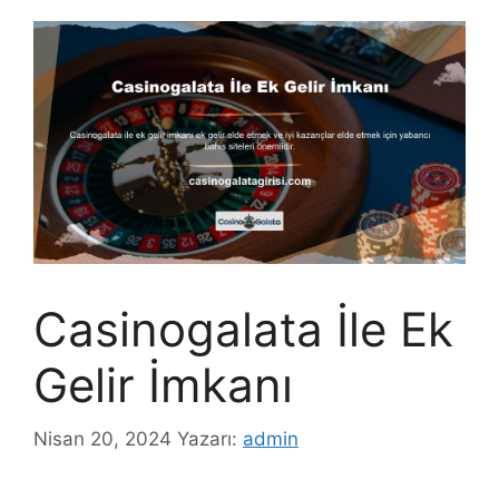
Casinogalata İle Ek
Gelir İmkanı
Nisan 20, 2024
Yazarı:
admin