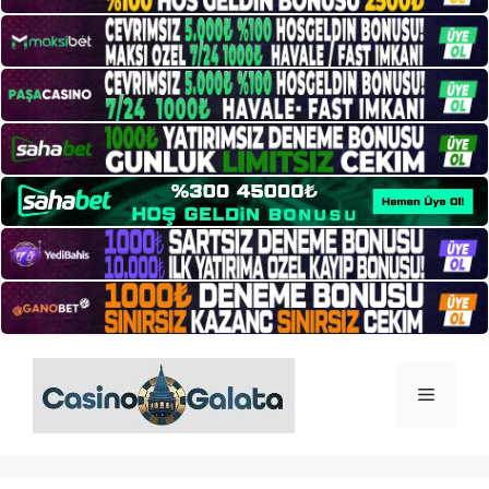
İçeriğe
atla
Menü