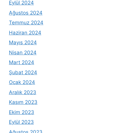
Eylül 2024
Ağustos 2024
Temmuz 2024
Haziran 2024
Mayıs 2024
Nisan 2024
Mart 2024
Şubat 2024
Ocak 2024
Aralık 2023
Kasım 2023
Ekim 2023
Eylül 2023
Ağustos 2023