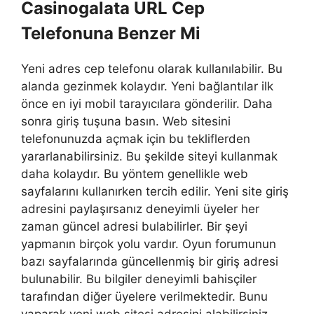
Casinogalata URL Cep
Telefonuna Benzer Mi
Yeni adres cep telefonu olarak kullanılabilir. Bu
alanda gezinmek kolaydır. Yeni bağlantılar ilk
önce en iyi mobil tarayıcılara gönderilir. Daha
sonra giriş tuşuna basın. Web sitesini
telefonunuzda açmak için bu tekliflerden
yararlanabilirsiniz. Bu şekilde siteyi kullanmak
daha kolaydır. Bu yöntem genellikle web
sayfalarını kullanırken tercih edilir. Yeni site giriş
adresini paylaşırsanız deneyimli üyeler her
zaman güncel adresi bulabilirler. Bir şeyi
yapmanın birçok yolu vardır. Oyun forumunun
bazı sayfalarında güncellenmiş bir giriş adresi
bulunabilir. Bu bilgiler deneyimli bahisçiler
tarafından diğer üyelere verilmektedir. Bunu