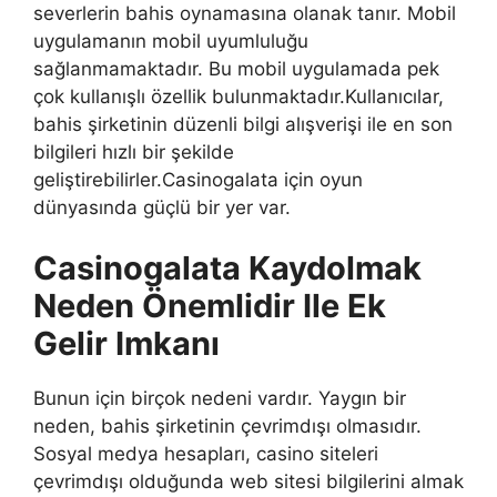
severlerin bahis oynamasına olanak tanır. Mobil
uygulamanın mobil uyumluluğu
sağlanmamaktadır. Bu mobil uygulamada pek
çok kullanışlı özellik bulunmaktadır.Kullanıcılar,
bahis şirketinin düzenli bilgi alışverişi ile en son
bilgileri hızlı bir şekilde
geliştirebilirler.Casinogalata için oyun
dünyasında güçlü bir yer var.
Casinogalata Kaydolmak
Neden Önemlidir Ile Ek
Gelir Imkanı
Bunun için birçok nedeni vardır. Yaygın bir
neden, bahis şirketinin çevrimdışı olmasıdır.
Sosyal medya hesapları, casino siteleri
çevrimdışı olduğunda web sitesi bilgilerini almak