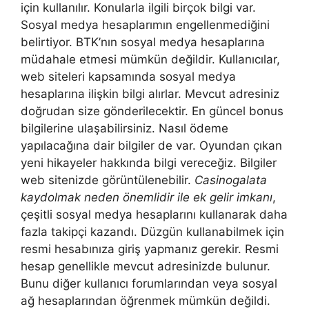
için kullanılır. Konularla ilgili birçok bilgi var.
Sosyal medya hesaplarımın engellenmediğini
belirtiyor. BTK’nın sosyal medya hesaplarına
müdahale etmesi mümkün değildir. Kullanıcılar,
web siteleri kapsamında sosyal medya
hesaplarına ilişkin bilgi alırlar. Mevcut adresiniz
doğrudan size gönderilecektir. En güncel bonus
bilgilerine ulaşabilirsiniz. Nasıl ödeme
yapılacağına dair bilgiler de var. Oyundan çıkan
yeni hikayeler hakkında bilgi vereceğiz. Bilgiler
web sitenizde görüntülenebilir.
Casinogalata
kaydolmak neden önemlidir ile ek gelir imkanı
,
çeşitli sosyal medya hesaplarını kullanarak daha
fazla takipçi kazandı. Düzgün kullanabilmek için
resmi hesabınıza giriş yapmanız gerekir. Resmi
hesap genellikle mevcut adresinizde bulunur.
Bunu diğer kullanıcı forumlarından veya sosyal
ağ hesaplarından öğrenmek mümkün değildi.