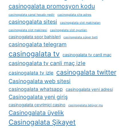
casinogalata promosyon kodu
casinogalata sanal hesabı nedir
casinogalata site adres
casinogalata sitesi
casinogalata slot makinaları
casinogalata slot makinesi
casinogalata slot oyunları
casinogalata spor bahisleri
casinogalata süper beti
casinogalata telegram
casinogalata tv
casinogalata tv canli maç
casinogalata tv canli maç izle
casinogalata twitter
casinogalata tv izle
Casinogalata web sitesi
casinogalata whatsapp
casinogalata yeni adresi
Casinogalata yeni giriş
casinogalata çevrimiçi casino
casinogalata ödüyor mu
Casinogalata üyelik
Casinogalata Şikayet