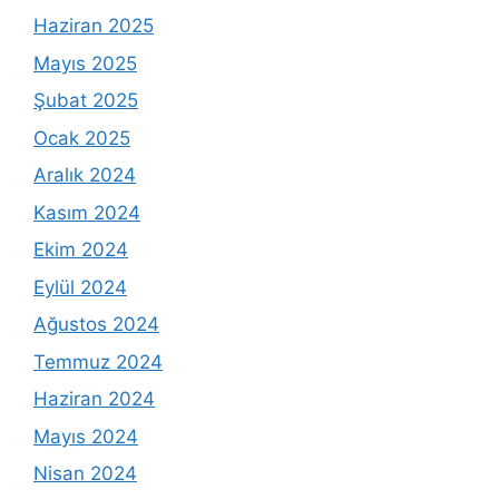
Haziran 2025
Mayıs 2025
Şubat 2025
Ocak 2025
Aralık 2024
Kasım 2024
Ekim 2024
Eylül 2024
Ağustos 2024
Temmuz 2024
Haziran 2024
Mayıs 2024
Nisan 2024