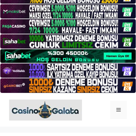
İçeriğe
atla
Menü