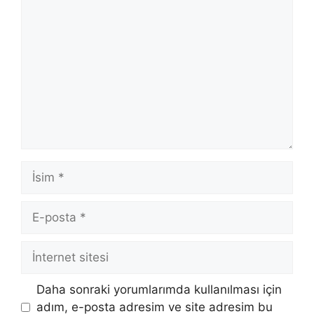
Yorum
İsim
E-
posta
İnternet
sitesi
Daha sonraki yorumlarımda kullanılması için
adım, e-posta adresim ve site adresim bu