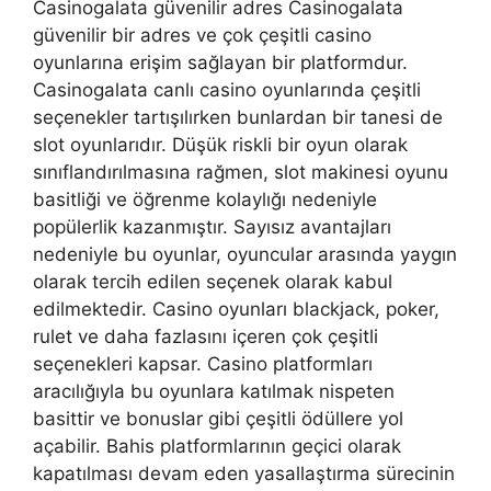
Casinogalata güvenilir adres Casinogalata
güvenilir bir adres ve çok çeşitli casino
oyunlarına erişim sağlayan bir platformdur.
Casinogalata canlı casino oyunlarında çeşitli
seçenekler tartışılırken bunlardan bir tanesi de
slot oyunlarıdır. Düşük riskli bir oyun olarak
sınıflandırılmasına rağmen, slot makinesi oyunu
basitliği ve öğrenme kolaylığı nedeniyle
popülerlik kazanmıştır. Sayısız avantajları
nedeniyle bu oyunlar, oyuncular arasında yaygın
olarak tercih edilen seçenek olarak kabul
edilmektedir. Casino oyunları blackjack, poker,
rulet ve daha fazlasını içeren çok çeşitli
seçenekleri kapsar. Casino platformları
aracılığıyla bu oyunlara katılmak nispeten
basittir ve bonuslar gibi çeşitli ödüllere yol
açabilir. Bahis platformlarının geçici olarak
kapatılması devam eden yasallaştırma sürecinin