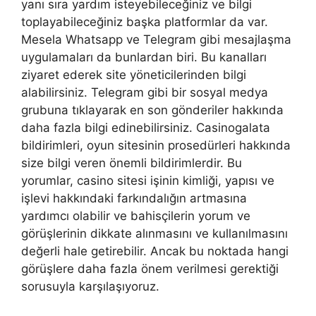
yanı sıra yardım isteyebileceğiniz ve bilgi
toplayabileceğiniz başka platformlar da var.
Mesela Whatsapp ve Telegram gibi mesajlaşma
uygulamaları da bunlardan biri. Bu kanalları
ziyaret ederek site yöneticilerinden bilgi
alabilirsiniz. Telegram gibi bir sosyal medya
grubuna tıklayarak en son gönderiler hakkında
daha fazla bilgi edinebilirsiniz. Casinogalata
bildirimleri, oyun sitesinin prosedürleri hakkında
size bilgi veren önemli bildirimlerdir. Bu
yorumlar, casino sitesi işinin kimliği, yapısı ve
işlevi hakkındaki farkındalığın artmasına
yardımcı olabilir ve bahisçilerin yorum ve
görüşlerinin dikkate alınmasını ve kullanılmasını
değerli hale getirebilir. Ancak bu noktada hangi
görüşlere daha fazla önem verilmesi gerektiği
sorusuyla karşılaşıyoruz.