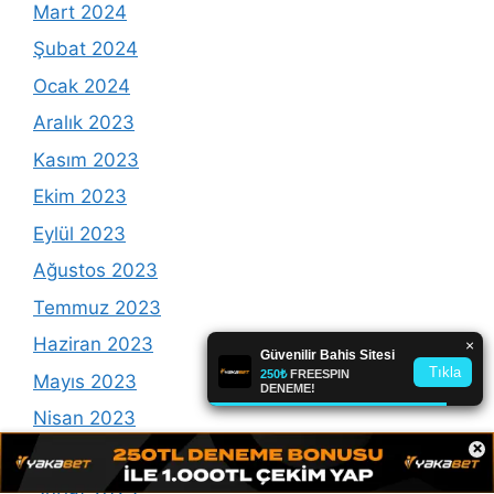
Mart 2024
Şubat 2024
Ocak 2024
Aralık 2023
Kasım 2023
Ekim 2023
Eylül 2023
Ağustos 2023
Temmuz 2023
Haziran 2023
Mayıs 2023
Nisan 2023
×
Mart 2023
Şubat 2023