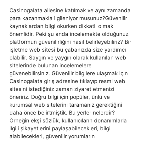
Casinogalata ailesine katılmak ve aynı zamanda
para kazanmakla ilgileniyor musunuz?Güvenilir
kaynaklardan bilgi okurken dikkatli olmak
önemlidir. Peki şu anda incelemekte olduğunuz
platformun güvenilirliğini nasıl belirleyebiliriz? Bir
işletme web sitesi bu çabanızda size yardımcı
olabilir. Saygın ve yaygın olarak kullanılan web
sitelerinde bulunan incelemelere
güvenebilirsiniz. Güvenilir bilgilere ulaşmak için
Casinogalata giriş adresine tıklayıp resmi web
sitesini istediğiniz zaman ziyaret etmenizi
öneririz. Doğru bilgi için popüler, ünlü ve
kurumsal web sitelerini taramanız gerektiğini
daha önce belirtmiştik. Bu yerler nelerdir?
Örneğin ekşi sözlük, kullanıcıların donanımlarla
ilgili şikayetlerini paylaşabilecekleri, bilgi
alabilecekleri, güvenilir yorumların