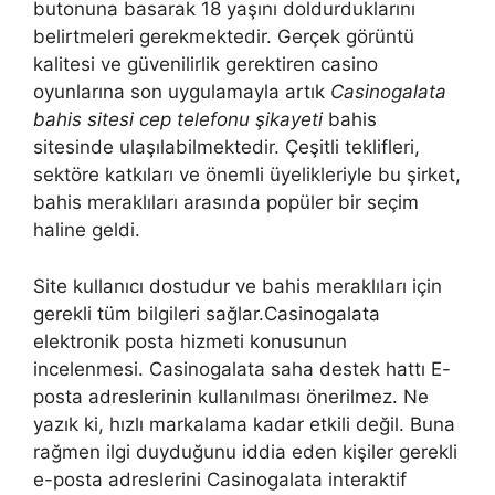
butonuna basarak 18 yaşını doldurduklarını
belirtmeleri gerekmektedir. Gerçek görüntü
kalitesi ve güvenilirlik gerektiren casino
oyunlarına son uygulamayla artık
Casinogalata
bahis sitesi cep telefonu şikayeti
bahis
sitesinde ulaşılabilmektedir. Çeşitli teklifleri,
sektöre katkıları ve önemli üyelikleriyle bu şirket,
bahis meraklıları arasında popüler bir seçim
haline geldi.
Site kullanıcı dostudur ve bahis meraklıları için
gerekli tüm bilgileri sağlar.Casinogalata
elektronik posta hizmeti konusunun
incelenmesi. Casinogalata saha destek hattı E-
posta adreslerinin kullanılması önerilmez. Ne
yazık ki, hızlı markalama kadar etkili değil. Buna
rağmen ilgi duyduğunu iddia eden kişiler gerekli
e-posta adreslerini Casinogalata interaktif