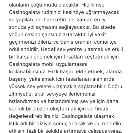
olanların çoğu mutlu olacaktır. Hiç kimse
Casinogalata rutininizi kesintiye uğratmayacak
ve yapılan her hareketin her zaman en iyi
sonuca yol açmasını sağlayacaktır. Bu sitede
yoğun casino şansınız artacaktır. İyi vakit
geçirmenizi dileriz ve bahis oranları cömertçe
ödüllendirilir. Hedef seviyenize ulaşmak ve etkili
bir kursa ilerlemek için fırsatları keşfetmek için
Casinogalata mobil uygulamasını
kullanabilirsiniz. Hızlı başarı elde etmek, alanda
başarıyı yakalamak için tasarlanan alanlarda
yüksek seviyelere ulaşmakla sağlanabilir. Doğru
zihniyetle, aktif seviyeye ilerlemenizi
hızlandırmak ve hızlandırılmış seviye için daha
verimli bir düzen oluşturmak için bu fırsatı
değerlendirebilirsiniz. Casinogalata ulaşmak
istikrarlı bir diziyle sonuçlanacak ve bu modelin
etkisini hızlı bir şekilde artırmaya çalışacaksınız.