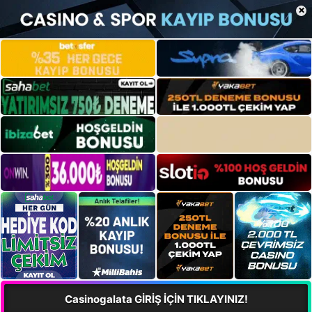
×
Casinogalata GİRİŞ İÇİN TIKLAYINIZ!