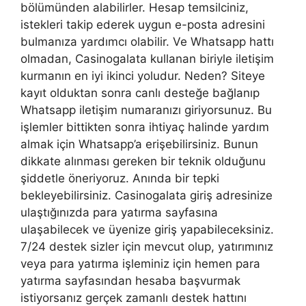
bölümünden alabilirler. Hesap temsilciniz,
istekleri takip ederek uygun e-posta adresini
bulmanıza yardımcı olabilir. Ve Whatsapp hattı
olmadan, Casinogalata kullanan biriyle iletişim
kurmanın en iyi ikinci yoludur. Neden? Siteye
kayıt olduktan sonra canlı desteğe bağlanıp
Whatsapp iletişim numaranızı giriyorsunuz. Bu
işlemler bittikten sonra ihtiyaç halinde yardım
almak için Whatsapp’a erişebilirsiniz. Bunun
dikkate alınması gereken bir teknik olduğunu
şiddetle öneriyoruz. Anında bir tepki
bekleyebilirsiniz. Casinogalata giriş adresinize
ulaştığınızda para yatırma sayfasına
ulaşabilecek ve üyenize giriş yapabileceksiniz.
7/24 destek sizler için mevcut olup, yatırımınız
veya para yatırma işleminiz için hemen para
yatırma sayfasından hesaba başvurmak
istiyorsanız gerçek zamanlı destek hattını