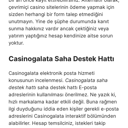
çevrimiçi casino sitelerinin ödeme yapmak için
sizden herhangi bir form talep etmediğini
unutmayın. Yine de şüphe durumunda kanıt
sunma hakkınız vardır ancak çektiğiniz veya
yatırım yaptığınız hesap kendinize aitse sorun
yoktur.
Casinogalata Saha Destek Hattı
Casinogalata elektronik posta hizmeti
konusunun incelenmesi.
Casinogalata saha
destek hattı
saha destek hattı E-posta
adreslerinin kullanılması önerilmez. Ne yazık ki,
hızlı markalama kadar etkili değil. Buna rağmen
ilgi duyduğunu iddia eden kişiler gerekli e-posta
adreslerini Casinogalata interaktif bölümünden
alabilirler. Hesap temsilciniz, istekleri takip