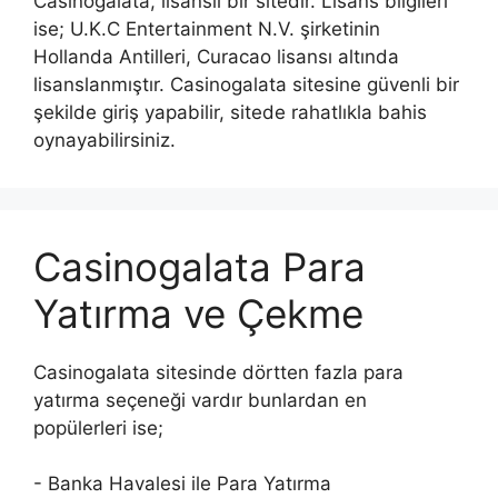
Casinogalata, lisanslı bir sitedir. Lisans bilgileri
ise; U.K.C Entertainment N.V. şirketinin
Hollanda Antilleri, Curacao lisansı altında
lisanslanmıştır. Casinogalata sitesine güvenli bir
şekilde giriş yapabilir, sitede rahatlıkla bahis
oynayabilirsiniz.
Casinogalata Para
Yatırma ve Çekme
Casinogalata sitesinde dörtten fazla para
yatırma seçeneği vardır bunlardan en
popülerleri ise;
- Banka Havalesi ile Para Yatırma