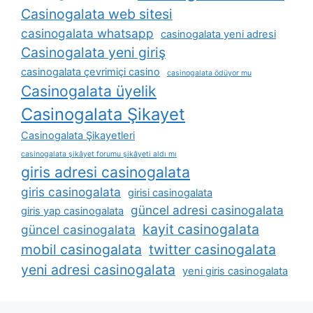
Casinogalata web sitesi
casinogalata whatsapp
casinogalata yeni adresi
Casinogalata yeni giriş
casinogalata çevrimiçi casino
casinogalata ödüyor mu
Casinogalata üyelik
Casinogalata Şikayet
Casinogalata Şikayetleri
casinogalata şikâyet forumu şikâyeti aldı mı
giris adresi casinogalata
giris casinogalata
girisi casinogalata
güncel adresi casinogalata
giris yap casinogalata
kayit casinogalata
güncel casinogalata
mobil casinogalata
twitter casinogalata
yeni adresi casinogalata
yeni giris casinogalata