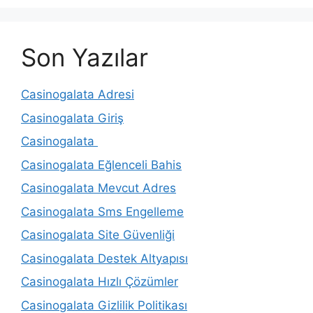
Son Yazılar
Casinogalata Adresi
Casinogalata Giriş
Casinogalata
Casinogalata Eğlenceli Bahis
Casinogalata Mevcut Adres
Casinogalata Sms Engelleme
Casinogalata Site Güvenliği
Casinogalata Destek Altyapısı
Casinogalata Hızlı Çözümler
Casinogalata Gizlilik Politikası