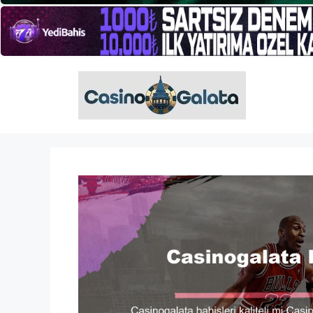
İçeriğe
atla