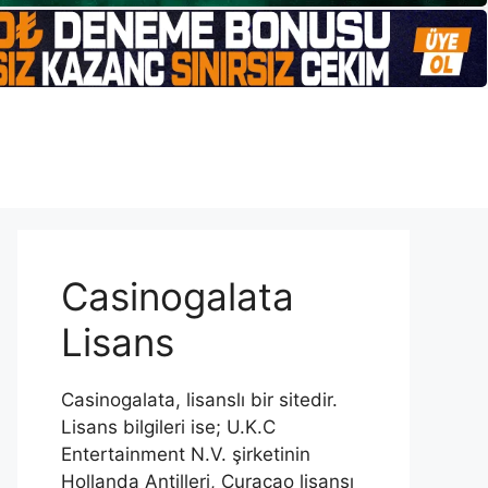
Casinogalata
Lisans
Casinogalata, lisanslı bir sitedir.
Lisans bilgileri ise; U.K.C
Entertainment N.V. şirketinin
Hollanda Antilleri, Curacao lisansı