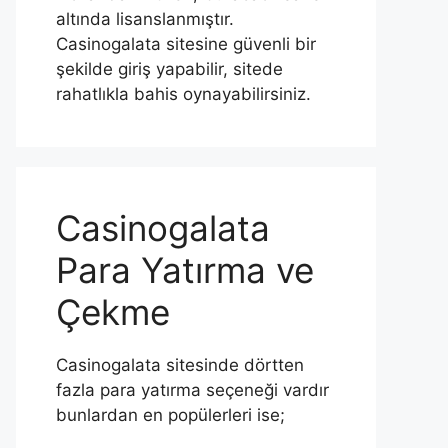
altında lisanslanmıştır.
Casinogalata sitesine güvenli bir
şekilde giriş yapabilir, sitede
rahatlıkla bahis oynayabilirsiniz.
Casinogalata
Para Yatırma ve
Çekme
Casinogalata sitesinde dörtten
fazla para yatırma seçeneği vardır
bunlardan en popülerleri ise;